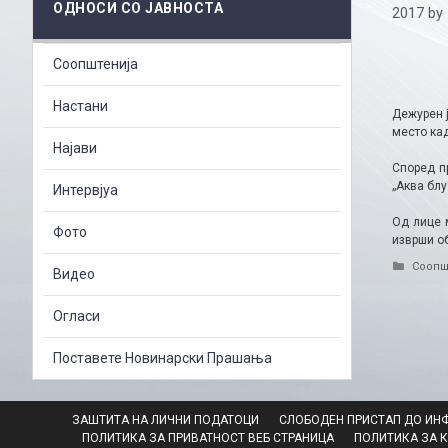
ОДНОСИ СО ЈАВНОСТА
2017
by
Соопштенија
Настани
Дежурен 
место ка
Најави
Според пр
„Аква блу
Интервјуа
Од лице 
Фото
изврши об
Catego
Соопш
Видео
Огласи
Поставете Новинарски Прашања
ЗАШТИТА НА ЛИЧНИ ПОДАТОЦИ
СЛОБОДЕН ПРИСТАП ДО ИН
ПОЛИТИКА ЗА ПРИВАТНОСТ ВЕБ СТРАНИЦА
ПОЛИТИКА ЗА 