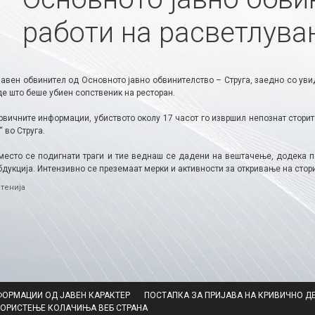
работи на расветлува
јавен обвинител од Основното јавно обвинителство – Струга, заедно со уви
де што беше убиен сопственик на ресторан.
вичните информации, убиството околу 17 часот го извршил непознат сторите
“ во Струга.
место се подигнати траги и тие веднаш се дадени на вештачење, додека по
дукција. Интензивно се преземаат мерки и активности за откривање на стор
ries
тенија
ФОРМАЦИИ ОД ЈАВЕН КАРАКТЕР
ПОСТАПКА ЗА ПРИЈАВА НА КРИВИЧНО Д
КОРИСТЕЊЕ КОЛАЧИЊА ВЕБ СТРАНА