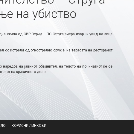
ње на убиство
дна екипа од СВР Охрид – ПС Струга вчера изврши увид на лице
л со истрели од огнострелно оружје, на терасата на ресторанот
 наредба на јавниот обвинител, на телото на починатиот ќе се
ителот на кривичното дело.
ЕЛО
КОРИСНИ ЛИНКОВИ