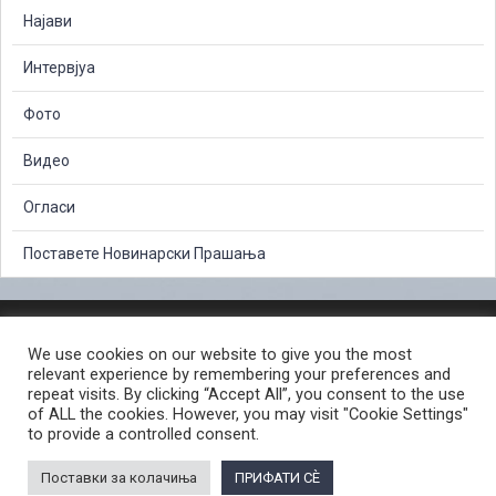
Најави
Интервјуа
Фото
Видео
Огласи
Поставете Новинарски Прашања
ЗАШТИТА НА ЛИЧНИ ПОДАТОЦИ
We use cookies on our website to give you the most
СЛОБОДЕН ПРИСТАП ДО ИНФОРМАЦИИ ОД ЈАВЕН КАРАКТЕР
relevant experience by remembering your preferences and
ПОСТАПКА ЗА ПРИЈАВА НА КРИВИЧНО ДЕЛО
КОРИСНИ ЛИНКОВИ
repeat visits. By clicking “Accept All”, you consent to the use
of ALL the cookies. However, you may visit "Cookie Settings"
ПОЛИТИКА ЗА ПРИВАТНОСТ ВЕБ СТРАНИЦА
to provide a controlled consent.
ПОЛИТИКА ЗА КОРИСТЕЊЕ КОЛАЧИЊА ВЕБ СТРАНА
Поставки за колачиња
ПРИФАТИ СÈ
© 2026 ЈАВНО ОБВИНИТЕЛСТВО НА РЕПУБЛИКА СЕВЕРНА МАКЕДОНИЈА •