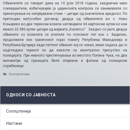
Обвинетите се товарат дека на 10 јули 2018 година, заеднички како
соизвршители, избегнувајќи ја царинската контрола се занимавале со
пренесување на непријавени стоки – цигари од значителна вредност. По
претходен меѓусебен договор, двајца од обвинетите во с. Ново
Коњарево во две теренски возила натовариле 66 картонски кутии во кои
имало 32.980 кутии цигари од марката „Калипсо“. Заедно со уште двајца
обвинети со возилата се упатиле по полскиот пат кон с. Бадилен,
продолжиле кон граничниот појас помеѓу Република Македонија и
Република Бугарија каде петтиот обвинет кој ги чекал, имал задача да го
надгледува теренот за да извести за евентуално присуство на
полицијата. При нивното пристигнување во местото Попина Чука, на два
километри од границата биле откриени и фатени од полициски
службеници.
Categories
Соопштенија
ОДНОСИ СО ЈАВНОСТА
Соопштенија
Настани