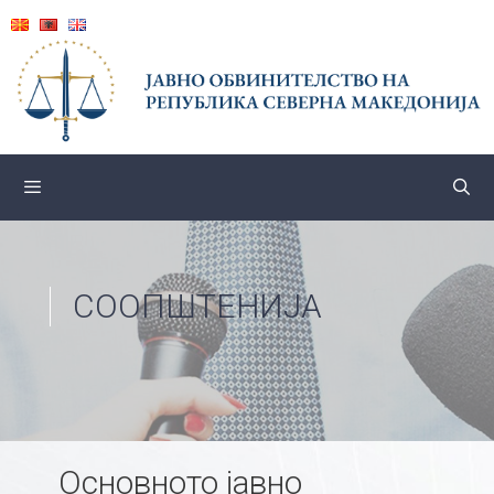
Skip
to
content
СООПШТЕНИЈА
Основното јавно