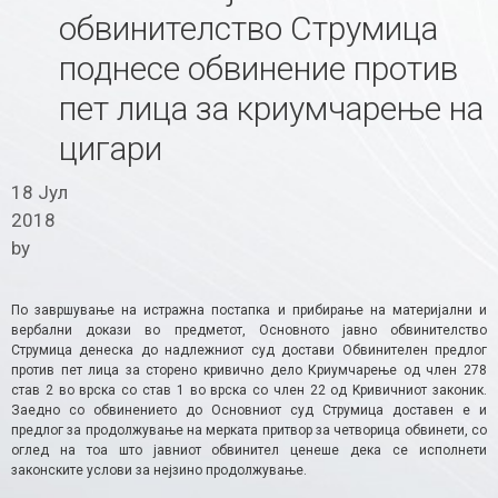
обвинителство Струмица
поднесе обвинение против
пет лица за криумчарење на
цигари
18 Јул
2018
by
По завршување на истражна постапка и прибирање на материјални и
вербални докази во предметот, Основното јавно обвинителство
Струмица денеска до надлежниот суд достави Обвинителен предлог
против пет лица за сторено кривично дело Криумчарење од член 278
став 2 во врска со став 1 во врска со член 22 од Kривичниот законик.
Заедно со обвинението до Основниот суд Струмица доставен е и
предлог за продолжување на мерката притвор за четворица обвинети, со
оглед на тоа што јавниот обвинител ценеше дека се исполнети
законските услови за нејзино продолжување.