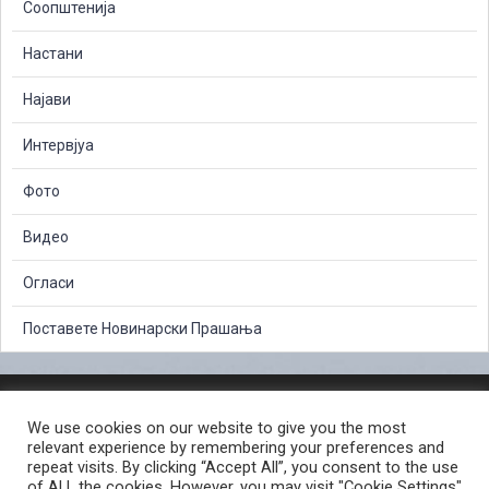
Соопштенија
Настани
Најави
Интервјуа
Фото
Видео
Огласи
Поставете Новинарски Прашања
ЗАШТИТА НА ЛИЧНИ ПОДАТОЦИ
We use cookies on our website to give you the most
СЛОБОДЕН ПРИСТАП ДО ИНФОРМАЦИИ ОД ЈАВЕН КАРАКТЕР
relevant experience by remembering your preferences and
ПОСТАПКА ЗА ПРИЈАВА НА КРИВИЧНО ДЕЛО
КОРИСНИ ЛИНКОВИ
repeat visits. By clicking “Accept All”, you consent to the use
of ALL the cookies. However, you may visit "Cookie Settings"