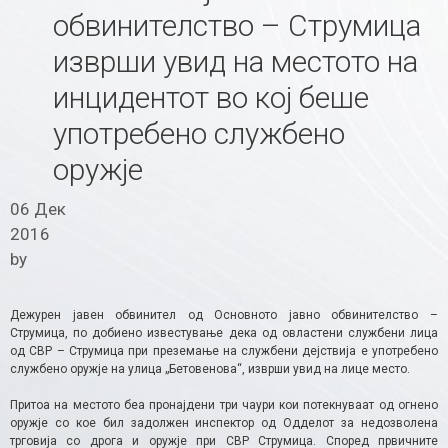
обвинителство – Струмица
изврши увид на местото на
инцидентот во кој беше
употребено службено
оружје
06 Дек
2016
by
Дежурен јавен обвинител од Основното јавно обвинителство –
Струмица, по добиено известување дека од овластени службени лица
од СВР – Струмица при преземање на службени дејствија е употребено
службено оружје на улица „Бетовенова“, изврши увид на лице место.
Притоа на местото беа пронајдени три чаури кои потекнуваат од огнено
оружје со кое бил задолжен инспектор од Одделот за недозволена
трговија со дрога и оружје при СВР Струмица. Според првичните