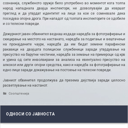
сознанија, службеното оружје било употребено во моментот кога толпа
народ нападнала двајца инспектори, не дозволувајќи да извршат
преглед и да утврдат идентитет на лице за кое се сомневале дека
поседува опојна дрога. При нападот од толпата инспекторите се здобиле
и со телесни повреди.
Дежурниот јавен обвинител веднаш издаде наредба за фотографирање и
скицирање на местото на настанато, наредба за подигање и вештачење
на пронајдените чаури, наредба да им бидат земени парафински
ракавици на двајцата полициски службеници заради утврдување на
присуство на барутни честички, наредба за земање на примероци од крв
и урина од сите инволвирани за анализа на евентуално присуство на
алкохол или други опојни средства, како и наредба за фотографирање на
едно лице заради докажување на постоење на телесни повреди.
Јавниот обвинител продолжува да презема дејствија заради целосно
расветлување на настанот.
Categories
Соопштенија
ОДНОСИ СО ЈАВНОСТА