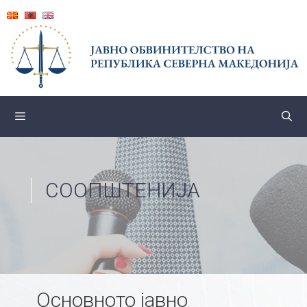
Skip
to
content
СООПШТЕНИЈА
Основното јавно