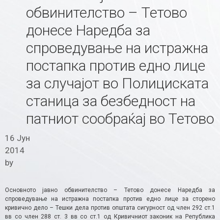
oбвинителство – Тетово
донесе Наредба за
спроведување на истражна
постапка против едно лице
за случајот во Полициската
станица за безбедност на
патниот сообраќај во Тетово
16 Јун
2014
by
Основното јавно обвинителство – Тетово донесе Наредба за
спроведување на истражна постапка против едно лице за сторено
кривично дело – Тешки дела против општата сигурност од член 292 ст.1
вв со член 288 ст. 3 вв со ст.1 од Кривичниот законик на Република