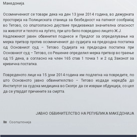
Македонија.
Осомничениот се товари дека на ден 13 јуни 2014 година, во дежурната
просторија на Полициската станица за безбедност на патниот сообраќај
во Тетово, со општоопасно дејствие предизвикал значителна опасност
за животот и телото на луѓето, при што било повредено лицето Ж.Ј.
Надлежниот јавен обвинител поднесе и Предлог за определување на
мерка притвор против осомничениот до судијата на предходна постапка
од Основниот суд – Тетово. Судијата на предходна постапка при
Основниот суд – Тетово, со Решение определил мерка притвор во траење
од 15 дена, а согласно на член 165 став 1 точка 1 и 2 од Законот за
кривична постапка.
Повреденото лице на 15 јуни 2014 година им подлегна на повредите, по
што Основното jавно обвинителство – Тетово издаде наредба до
Институтот за судска медицина во Скопје да се изврши обдукција, со цел
да се утврдат причините за смртта.
ЈАВНО ОБВИНИТЕЛСТВО НА РЕПУБЛИКА МАКЕДОНИЈА
Categories
Соопштенија