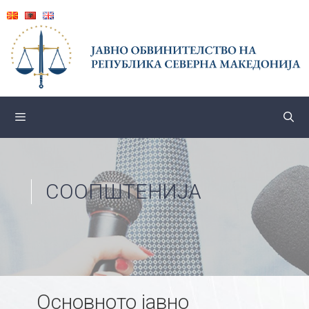
Skip
to
content
СООПШТЕНИЈА
Основното јавно