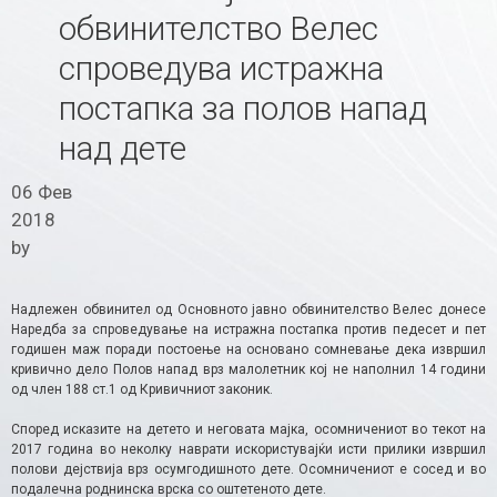
обвинителство Велес
спроведува истражна
постапка за полов напад
над дете
06 Фев
2018
by
Надлежен обвинител од Основното јавно обвинителство Велес донесе
Наредба за спроведување на истражна постапка против педесет и пет
годишен маж поради постоење на основано сомневање дека извршил
кривично дело Полов напад врз малолетник кој не наполнил 14 години
од член 188 ст.1 од Кривичниот законик.
Според исказите на детето и неговата мајка, осомничениот во текот на
2017 година во неколку наврати искористувајќи исти прилики извршил
полови дејствија врз осумгодишното дете. Осомничениот е сосед и во
подалечна роднинска врска со оштетеното дете.