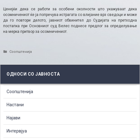
Ценејќи дека се работи за особени околности што укажуваат дека
осомничениот ќе ја попречува истрагата со влијание врз сведоци и може
да го повтори делото, јавниот обвинител до Судијата на претходна
постапка при Основниот суд Велес поднесе предлог за определување
на мерка притвор за осомничениот.
Categories
Соопштенија
ОДНОСИ СО ЈАВНОСТА
Соопштенија
Настани
Најави
Интервјуа