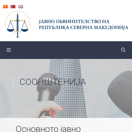
Skip
to
content
СООПШТЕНИЈА
Основното јавно