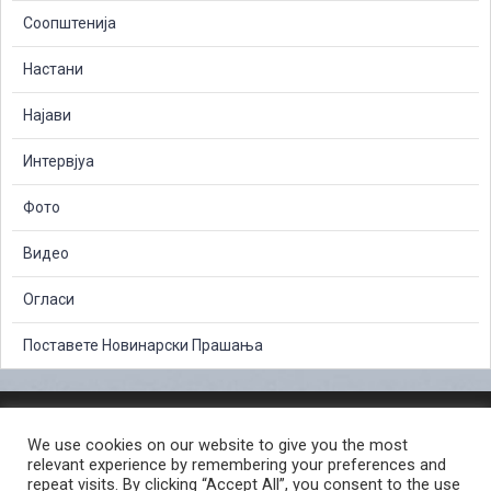
Соопштенија
Настани
Најави
Интервјуа
Фото
Видео
Огласи
Поставете Новинарски Прашања
ЗАШТИТА НА ЛИЧНИ ПОДАТОЦИ
We use cookies on our website to give you the most
СЛОБОДЕН ПРИСТАП ДО ИНФОРМАЦИИ ОД ЈАВЕН КАРАКТЕР
relevant experience by remembering your preferences and
ПОСТАПКА ЗА ПРИЈАВА НА КРИВИЧНО ДЕЛО
КОРИСНИ ЛИНКОВИ
repeat visits. By clicking “Accept All”, you consent to the use