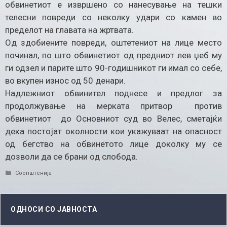
обвинетиот е извршено со нанесување на тешки
телесни повреди со неколку удари со камен во
пределот на главата на жртвата.
Од здобиените повреди, оштетениот на лице место
починал, по што обвинетиот од предниот лев џеб му
ги одзел и парите што 90-годишникот ги имал со себе,
во вкупен износ од 50 денари.
Надлежниот обвинител поднесе и предлог за
продолжување на мерката притвор против
обвинетиот до Основниот суд во Велес, сметајќи
дека постојат околности кои укажуваат на опасност
од бегство на обвинетото лице доколку му се
дозволи да се брани од слобода.
Categories
Соопштенија
ОДНОСИ СО ЈАВНОСТА