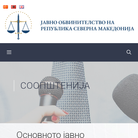
Skip
to
content
СООПШТЕНИЈА
Основното јавно