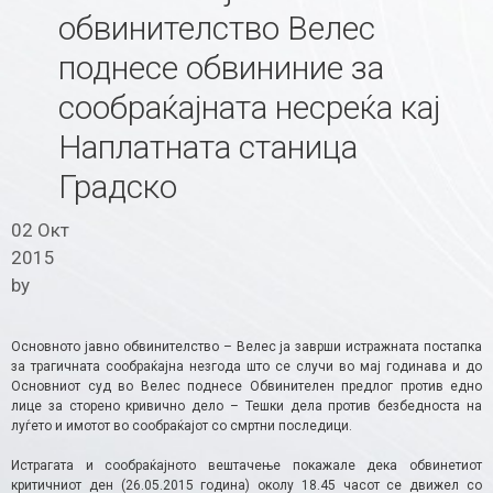
обвинителство Велес
поднесе обвининие за
сообраќајната несреќа кај
Наплатната станица
Градско
02 Окт
2015
by
Основното јавно обвинителство – Велес ја заврши истражната постапка
за трагичната сообраќајна незгода што се случи во мај годинава и до
Основниот суд во Велес поднесе Обвинителен предлог против едно
лице за сторено кривично дело – Тешки дела против безбедноста на
луѓето и имотот во сообраќајот со смртни последици.
Истрагата и сообраќајното вештачење покажале дека обвинетиот
критичниот ден (26.05.2015 година) околу 18.45 часот се движел со