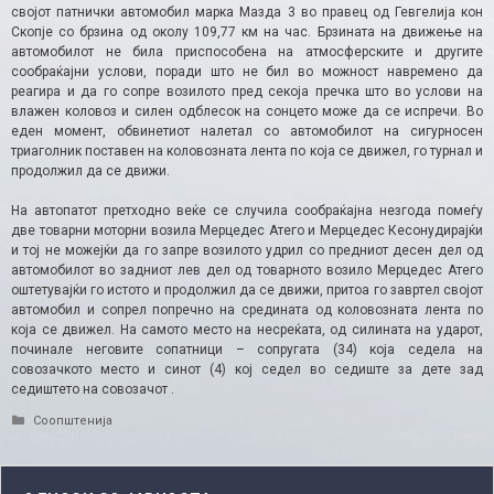
својот патнички автомобил марка Мазда 3 во правец од Гевгелија кон
Скопје со брзина од околу 109,77 км на час. Брзината на движење на
автомобилот не била приспособена на атмосферските и другите
сообраќајни услови, поради што не бил во можност навремено да
реагира и да го сопре возилото пред секоја пречка што во услови на
влажен коловоз и силен одблесок на сонцето може да се испречи. Во
еден момент, обвинетиот налетал со автомобилот на сигурносен
триаголник поставен на коловозната лента по која се движел, го турнал и
продолжил да се движи.
На автопатот претходно веќе се случила сообраќајна незгода помеѓу
две товарни моторни возила Мерцедес Атего и Мерцедес Кесонудирајќи
и тој не можејќи да го запре возилото удрил со предниот десен дел од
автомобилот во задниот лев дел од товарното возило Мерцедес Атего
оштетувајќи го истото и продолжил да се движи, притоа го завртел својот
автомобил и сопрел попречно на средината од коловозната лента по
која се движел. На самото место на несреќата, од силината на ударот,
починале неговите сопатници – сопругата (34) која седела на
совозачкото место и синот (4) кој седел во седиште за дете зад
седиштето на совозачот .
Categories
Соопштенија