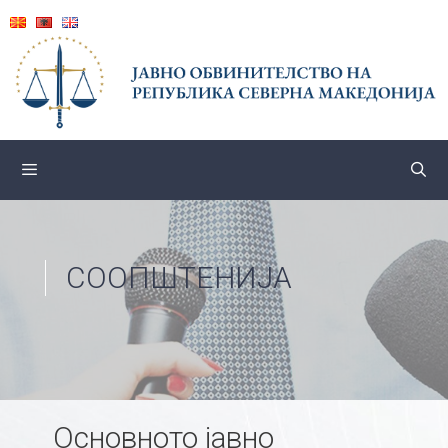
Skip
to
content
СООПШТЕНИЈА
Основното јавно