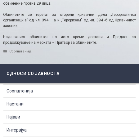
обвинение против 29 лица.
Обвинетите се теретат за сторени кривични дела „Терористичка
организација” од чл. 394 – а и „Тероризам” од чл. 394 -б од Кривичниот
законик.
Надлежниот обвинител во исто време достави и Предлог за
продолжување на мерката – Притвор за обвинетите.
Categories
Соопштенија
ОДНОСИ СО ЈАВНОСТА
Соопштенија
Настани
Најави
Интервјуа