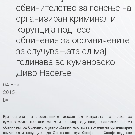
обвинителство за гонење на
организиран криминал и
корупција поднесе
обвинение за осомничените
за случувањата од мај
годинава во кумановско
Диво Насеље
04 Ное
2015
by
Врз основа на досегашните докази од истрагата во врска со
кумановските настани од 9 и 10 мај годинава, надлежниот јавен
обвинител од Основното јавно обвинителство за гонење на организиран
криминал и корупција до Основниот суд Скопје 1 – Скопје поднесе