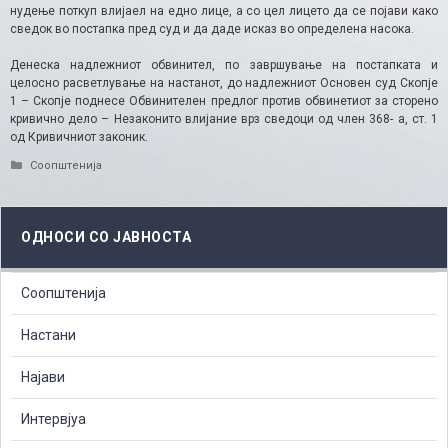
нудење поткуп влијаел на едно лице, а со цел лицето да се појави како
сведок во постапка пред суд и да даде исказ во определена насока.
Денеска надлежниот обвинител, по завршување на постапката и
целосно расветлување на настанот, до надлежниот Основен суд Скопје
1 – Скопје поднесе Обвинителен предлог против обвинетиот за сторено
кривично дело – Незаконито влијание врз сведоци од член 368- а, ст. 1
од Кривичниот законик.
Categories
Соопштенија
ОДНОСИ СО ЈАВНОСТА
Соопштенија
Настани
Најави
Интервјуа