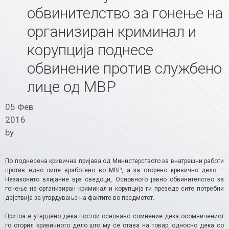
обвинителство за гонење на
организиран криминал и
корупција поднесе
обвинение против службено
лице од МВР
05 Фев
2016
by
По поднесена кривична пријава од Министерството за внатрешни работи
против едно лице вработено во МВР, а за сторено кривично дело –
Незаконито влијание врз сведоци, Основното јавно обвинителство за
гонење на организиран криминал и корупција ги презеде сите потребни
дејствија за утврдување на фактите во предметот.
Притоа е утврдено дека постои основано сомнение дека осомничениот
го сторил кривичното дело што му се става на товар, односно дека со