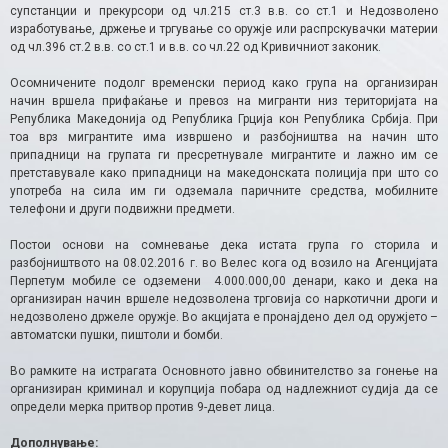
супстанции и прекурсори од чл.215 ст.3 в.в. со ст.1 и Недозволено
изработување, држење и тргување со оружје или распрскувачки материи
од чл.396 ст.2 в.в. со ст.1 и в.в. со чл.22 од Кривичниот законик.
Осомничените подолг временски период како група на организиран
начин вршела прифаќање и превоз на мигранти низ територијата на
Република Македонија од Република Грција кон Република Србија. При
тоа врз мигрантите има извршено и разбојништва на начин што
припадници на групата ги пресретнувале мигрантите и лажно им се
претставувале како припадници на македонската полиција при што со
употреба на сила им ги одземала паричните средства, мобилните
телефони и други подвижни предмети.
Постои основи на сомневање дека истата група го сторила и
разбојништвото на 08.02.2016 г. во Велес кога од возило на Агенцијата
Перпетум мобиле се одземени 4.000.000,00 денари, како и дека на
организиран начин вршеле недозволена трговија со наркотични дроги и
недозволено држеле оружје. Во акцијата е пронајдено дел од оружјето –
автоматски пушки, пиштоли и бомби.
Во рамките на истрагата Основното јавно обвинителство за гонење на
организиран криминал и корупција побара од надлежниот судија да се
определи мерка притвор против 9-девет лица.
Дополнување: