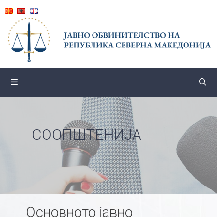
Skip
to
content
СООПШТЕНИЈА
Основното јавно