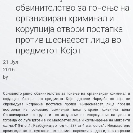
обвинителство за гонење на
организиран криминал и
корупција отвори постапка
против шеснаесет лица во
предметот Којот
21 Јул
2016
by
Основното јавно обвинителство за гонење на организиран криминал и
корупција Скопје во предметот Којот донесе Наредба со која се
спроведува истражна постапка против 16-шеснаесет лица поради
постоење на основано сомнение дека сториле кривични дела
Организирање на група и поттикнување на извршување на делата
трговија со луѓе трговија со малолетно лице и криумчарење на мигранти
од чл.418-в ст.1, Разбојништво од чл.237 ст.4 в.в. со ст.1, Неовластено
производство и пуштање во промет наркотични дроги, психотропни