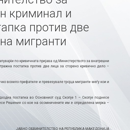
н криминал и
тапка против две
 на мигранти
апувајќи по кривичната пријава од Министерството за внатрешни
тражна постапка против две лица за сторено кривично дело –
чко возило прифатиле и превезувале тројца мигранти меѓу кои и
едходна постапка во Основниот суд Скопје 1 – Скопје поднесе
несе Решение со кое на осомничените им е определена мерка –
ЈАВНО ОБВИНИТЕЛСТВО НА РЕПУБЛИКА МАКЕДОНИЈА