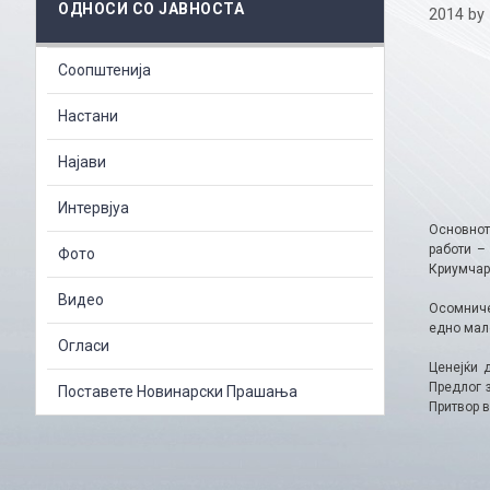
ОДНОСИ СО ЈАВНОСТА
2014
by
Соопштенија
Настани
Најави
Интервјуа
Основното
работи –
Фото
Криумчар
Видео
Осомничен
едно мало
Огласи
Ценејќи 
Предлог 
Поставете Новинарски Прашања
Притвор в