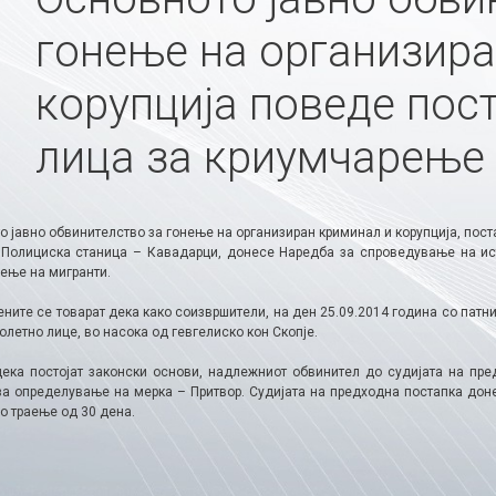
гонење на организира
корупција поведе пос
лица за криумчарење
 јавно обвинителство за гонење на организиран криминал и корупција, пост
 Полициска станица – Кавадарци, донесе Наредба за спроведување на ис
ење на мигранти.
ите се товарат дека како соизвршители, на ден 25.09.2014 година со патни
летно лице, во насока од гевгелиско кон Скопје.
дека постојат законски основи, надлежниот обвинител до судијата на пр
за определување на мерка – Притвор. Судијата на предходна постапка до
о траење од 30 дена.