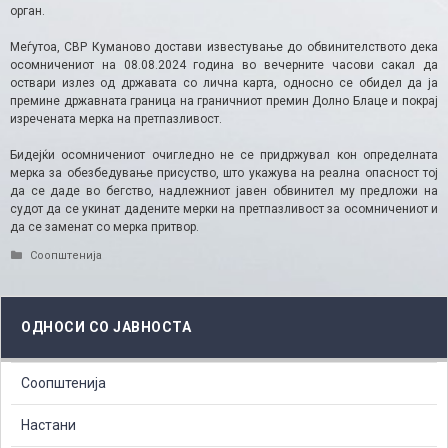
орган.
Меѓутоа, СВР Куманово достави известување до обвинителството дека
осомничениот на 08.08.2024 година во вечерните часови сакал да
оствари излез од државата со лична карта, односно се обидел да ја
премине државната граница на граничниот премин Долно Блаце и покрај
изречената мерка на претпазливост.
Бидејќи осомничениот очигледно не се придржувал кон определната
мерка за обезбедување присуство, што укажува на реална опасност тој
да се даде во бегство, надлежниот јавен обвинител му предложи на
судот да се укинат дадените мерки на претпазливост за осомничениот и
да се заменат со мерка притвор.
Categories
Соопштенија
ОДНОСИ СО ЈАВНОСТА
Соопштенија
Настани