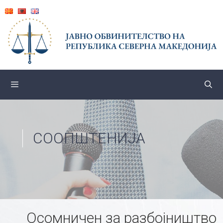
Skip
to
content
СООПШТЕНИЈА
Осомничен за разбојништво