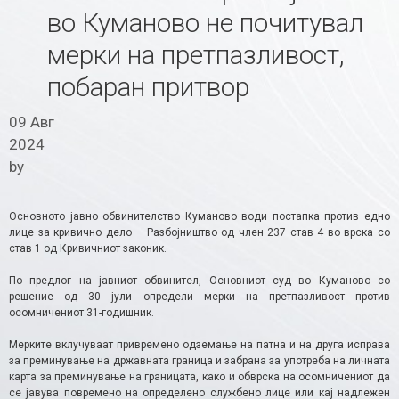
во Куманово не почитувал
мерки на претпазливост,
побаран притвор
09 Авг
2024
by
Основното јавно обвинителство Куманово води постапка против едно
лице за кривично дело – Разбојништво од член 237 став 4 во врска со
став 1 од Кривичниот законик.
По предлог на јавниот обвинител, Основниот суд во Куманово со
решение од 30 јули определи мерки на претпазливост против
осомничениот 31-годишник.
Мерките вклучуваат привремено одземање на патна и на друга исправа
за преминување на државната граница и забрана за употреба на личната
карта за преминување на границата, како и обврска на осомничениот да
се јавува повремено на определено службено лице или кај надлежен