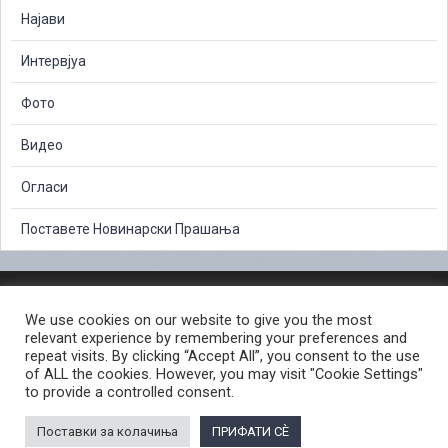
Најави
Интервјуа
Фото
Видео
Огласи
Поставете Новинарски Прашања
ЗАШТИТА НА ЛИЧНИ ПОДАТОЦИ
We use cookies on our website to give you the most
СЛОБОДЕН ПРИСТАП ДО ИНФОРМАЦИИ ОД ЈАВЕН КАРАКТЕР
relevant experience by remembering your preferences and
ПОСТАПКА ЗА ПРИЈАВА НА КРИВИЧНО ДЕЛО
КОРИСНИ ЛИНКОВИ
repeat visits. By clicking “Accept All”, you consent to the use
of ALL the cookies. However, you may visit "Cookie Settings"
ПОЛИТИКА ЗА ПРИВАТНОСТ ВЕБ СТРАНИЦА
to provide a controlled consent.
ПОЛИТИКА ЗА КОРИСТЕЊЕ КОЛАЧИЊА ВЕБ СТРАНА
Поставки за колачиња
ПРИФАТИ СÈ
© 2026 ЈАВНО ОБВИНИТЕЛСТВО НА РЕПУБЛИКА СЕВЕРНА МАКЕДОНИЈА •