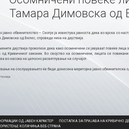
Тамара Димовска од 
 јавно обвинителство – Скопје ја известува јавноста дека во врска со нас
 Димовска од Велес, спроведе низа на дејствија.
мените дејствија произлезе дека како осомничени се јавуваат повеќе лица 
-в од Кривичниот законик. Во својство на осомничени, лицата се повикани
ва во насока на целосно расветлување на случајот.
ување на сослушувањето ќе биде донесена мериторна јавно обвинителска одл
ries
тенија
ФОРМАЦИИ ОД ЈАВЕН КАРАКТЕР
ПОСТАПКА ЗА ПРИЈАВА НА КРИВИЧНО Д
КОРИСТЕЊЕ КОЛАЧИЊА ВЕБ СТРАНА