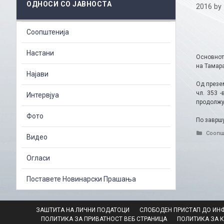
ОДНОСИ СО ЈАВНОСТА
2016
by
Соопштенија
Настани
Основното
на Тамара
Најави
Од презе
чл. 353 
Интервјуа
продолжу
Фото
По заврш
Catego
Соопш
Видео
Огласи
Поставете Новинарски Прашања
ЗАШТИТА НА ЛИЧНИ ПОДАТОЦИ
СЛОБОДЕН ПРИСТАП ДО ИН
ПОЛИТИКА ЗА ПРИВАТНОСТ ВЕБ СТРАНИЦА
ПОЛИТИКА ЗА 