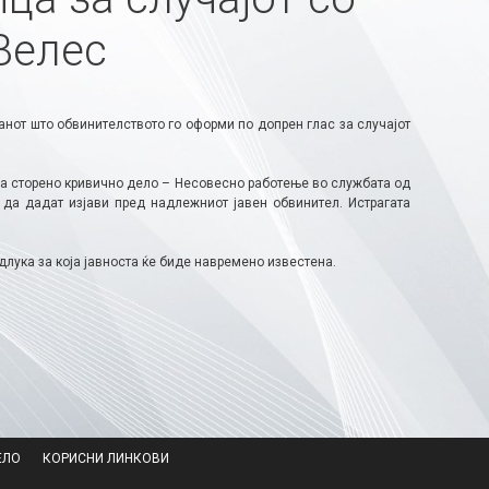
Велес
танот што обвинителството го оформи по допрен глас за случајот
за сторено кривично дело – Несовесно работење во службата од
 да дадат изјави пред надлежниот јавен обвинител. Истрагата
ука за која јавноста ќе биде навремено известена.
ЕЛО
КОРИСНИ ЛИНКОВИ