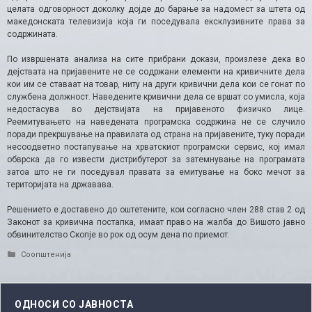
целата одговорност доколку дојде до барање за надомест за штета од
македонската телевизија која ги поседувала ексклузивните права за
содржината.
По извршената анализа на сите прибрани докази, произлезе дека во
дејствата на пријавените не се содржани елементи на кривичните дела
кои им се ставаат на товар, ниту на други кривични дела кои се гонат по
службена должност. Наведените кривични дела се вршат со умисла, која
недостасува во дејствијата на пријавеното физичко лице.
Реемитувањето на наведената програмска содржина не се случило
поради прекршување на правилата од страна на пријавените, туку поради
несоодветно постапување на хрватскиот програмски сервис, кој имал
обврска да го извести дистрибутерот за затемнување на програмата
затоа што не ги поседувал правата за емитување на бокс мечот за
територијата на државава.
Решението е доставено до оштетените, кои согласно член 288 став 2 од
Законот за кривична постапка, имаат право на жалба до Вишото јавно
обвинителство Скопје во рок од осум дена по приемот.​
Categories
Соопштенија
ОДНОСИ СО ЈАВНОСТА