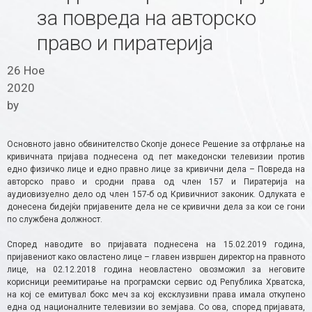
за повреда на авторско
право и пиратерија
26 Ное
2020
by
Основното јавно обвинителство Скопје донесе Решение за отфрлање на
кривичната пријава поднесена од пет македонски телевизии против
едно физичко лице и едно правно лице за кривични дела – Повреда на
авторско право и сродни права од член 157 и Пиратерија на
аудиовизуелно дело од член 157-б од Кривичниот законик. Одлуката е
донесена бидејќи пријавените дела не се кривични дела за кои се гони
по службена должност.
Според наводите во пријавата поднесена на 15.02.2019 година,
пријавениот како овластено лице – главен извршен директор на правното
лице, на 02.12.2018 година неовластено овозможил за неговите
корисници реемитирање на програмски сервис од Република Хрватска,
на кој се емитувал бокс меч за кој ексклузивни права имала откупено
една од националните телевизии во земјава. Со ова, според пријавата,