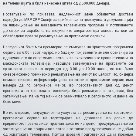
на телевизијата и била нанесена штета од 2.500.000 денари.
Постапувајќи по пријавата, надлежниот јавен обвинител достави
наредба до МВР-СВР Скопје за прибирање на целокупната документација
за лиценцирање на наведената телевизиска програма и потпишаните
договори за соработка на вклучените оператори врз основа на кои се
обезбедени праа за реемитување на програмски сервиси.
Наведениот бокс меч премиерно се емитувал на хрватскиот програмски
сервис во 6:00 часот наутро, но бидејќи пријавените имале сознанија за
одржувањето на спортскиот настан и за ексклузивните права стекнати на
македонската телевизија, извршиле затемнување на програмите од
хрватскиот сервис во периодот од 3:00 до 10:00 часот, со што било
оневозможено премиерно реемитување на мечот во целост. Но, бидејќи
немале никаква информација дека хрватскиот програмски сервис има
намера да го репризира мечот, во преостанатиот дел од денот
програмата на хрватската телевизија била реемитувана во целост, без
затемнување, па на тој начин се реемитувало и репризното издание на
бокс мечот.
Во исто време, понудувачот на услугата за реемитување на хрватскиот
програмски сервис на територијата на државава, во допис до
пријавеното правно лице, признал дека не испратил предупредување за
затемнување на содржината затоа што такво предупредување не добил
од хрватската телевизија. Притоа изразил подготвеност да ја преземе