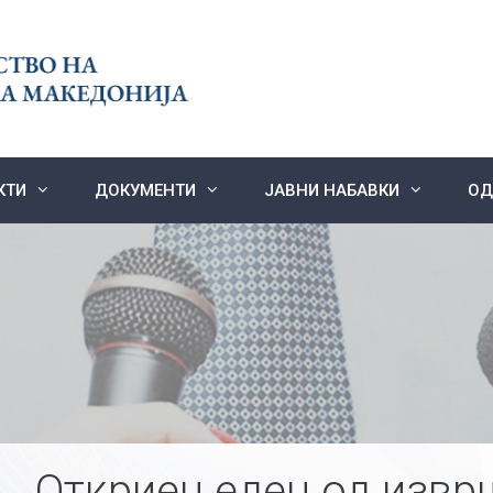
КТИ
ДОКУМЕНТИ
ЈАВНИ НАБАВКИ
ОД
Откриен еден од извр