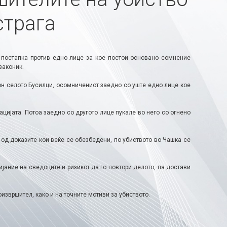
страга
постапка против едно лице за кое постои основано сомнение
законик.
кон селото Бусилци, осомничениот заедно со уште едно лице кое
цијата. Потоа заедно со другото лице пукале во него со огнено
од доказите кои веќе се обезбедени, по убиството во Чашка се
ијание на сведоците и ризикот да го повтори делото, па достави
извршител, како и на точните мотиви за убиството.