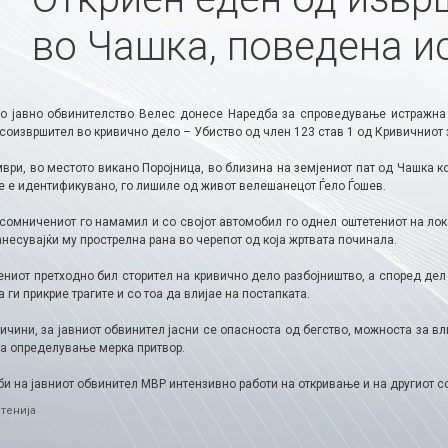
во Чашка, поведена и
о јавно обвинителство Велес донесе Наредба за спроведување истражна 
соизвршител во кривично дело – Убиство од член 123 став 1 од Кривичниот 
мври, во местото викано Поројница, во близина на земјениот пат од Чашка 
не е идентификувано, го лишиле од живот велешанецот Ѓело Ѓошев.
сомничениот го намамил и со својот автомобил го однел оштетениот на лока
анесувајќи му прострелна рана во черепот од која жртвата починала.
ниот претходно бил сторител на кривично дело разбојништво, а според дел 
 ги прикрие трагите и со тоа да влијае на постапката.
ичини, за јавниот обвинител јасни се опасноста од бегство, можноста за вл
за определување мерка притвор.
и на јавниот обвинител МВР интензивно работи на откривање и на другиот со
ries
тенија