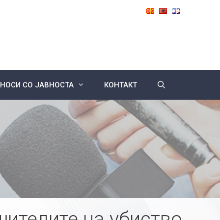
НОСИ СО ЈАВНОСТА
КОНТАКТ
шителите на убиство