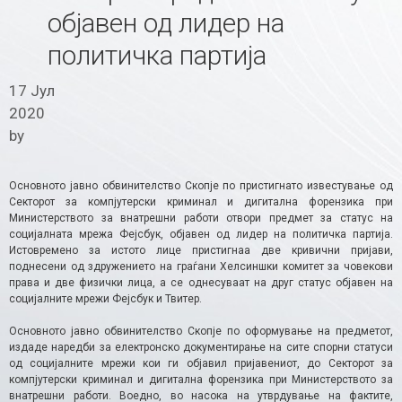
објавен од лидер на
политичка партија
17 Јул
2020
by
Основното јавно обвинителство Скопје по пристигнато известување од
Секторот за компјутерски криминал и дигитална форензика при
Министерството за внатрешни работи отвори предмет за статус на
социјалната мрежа Фејсбук, објавен од лидер на политичка партија.
Истовремено за истото лице пристигнаа две кривични пријави,
поднесени од здружението на граѓани Хелсиншки комитет за човекови
права и две физички лица, а се однесуваат на друг статус објавен на
социјалните мрежи Фејсбук и Твитер.
Основното јавно обвинителство Скопје по оформување на предметот,
издаде наредби за електронско документирање на сите спорни статуси
од социјалните мрежи кои ги објавил пријавениот, до Секторот за
компјутерски криминал и дигитална форензика при Министерството за
внатрешни работи. Воедно, во насока на утврдување на фактите,