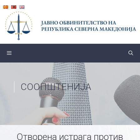
Skip
to
content
СООПШТЕНИЈА
Отворена истрага против