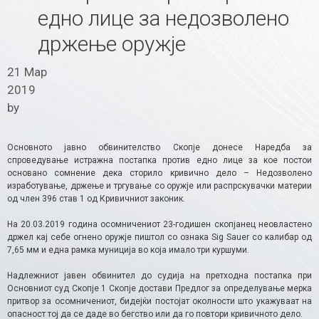
едно лице за недозволено
држење оружје
21 Мар
2019
by
Основното јавно обвинителство Скопје донесе Наредба за
спроведување истражна постапка против едно лице за кое постои
основано сомнение дека сторило кривично дело – Недозволено
изработување, држење и тргување со оружје или распрскувачки материи
од член 396 став 1 од Кривичниот законик.
На 20.03.2019 година осомничениот 23-годишен скопјанец неовластено
држел кај себе огнено оружје пиштол со ознака Sig Sauer со калибар од
7,65 мм и една рамка муниција во која имало три куршуми.
Надлежниот јавен обвинител до судија на претходна постапка при
Основниот суд Скопје 1 Скопје достави Предлог за определување мерка
притвор за осомничениот, бидејќи постојат околности што укажуваат на
опасност тој да се даде во бегство или да го повтори кривичното дело.