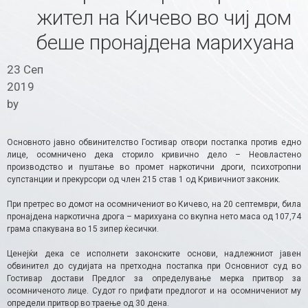
жител на Кичево во чиј дом
беше пронајдена марихуана
23 Сеп
2019
by
Основното јавно обвинителство Гостивар отвори постапка против едно
лице, осомничено дека сторило кривично дело – Неовластено
производство и пуштање во промет наркотични дроги, психотропни
супстанции и прекурсори од член 215 став 1 од Кривичниот законик.
При претрес во домот на осомничениот во Кичево, на 20 септември, била
пронајдена наркотична дрога – марихуана со вкупна нето маса од 107,74
грама спакувана во 15 зипер ќесички.
Ценејќи дека се исполнети законските основи, надлежниот јавен
обвинител до судијата на претходна постапка при Основниот суд во
Гостивар достави Предлог за определување мерка притвор за
осомниченото лице. Судот го прифати предлогот и на осомничениот му
определи притвор во траење од 30 дена.