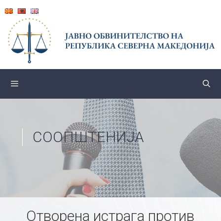
Skip
to
content
СООПШТЕНИЈА
Отворена истрага против