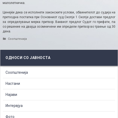
малолетничка.
Ценејќи дека се исполнети законските услови, обвинителот до судија на
претходна постапка при Основниот суд Скопје 1 Скопје достави предлог
за определување мерка притвор. Ваквиот предлог Судот го прифати, па
со решение на двајца осомничени им определи притвор во траење од 30
дена.
Categories
Соопштенија
ОДНОСИ СО ЈАВНОСТА
Соопштенија
Настани
Најави
Интервјуа
Фото