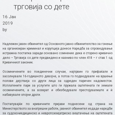
трговија со дете
16 Јан
2019
by
Надлежен јавен обвинител од Основното јавно обвинителство за гонење
на организиран криминал и корупција донесе Наредба за спроведување
истражна постапка заради основано сомнение дека е сторено кривично
дело – Трговија со дете предвидено и казниво по член 418 – г став 1 од
Кривичниот законик.
Осомничените во поединечни случаи, најпрвин го прифаќале и
засолнувале 16-годишното девојче, а потоа го подведувале на вршење
полови дејствија со други лица за одреден паричен надоместок.
Исплатените пари за услугите што ги пружала оштетената ги земале
осомничените, а за возврат и обезбедувале престојувалиште и ѝ
набавувале опојни дроги.
Постапувајќи по кривичните пријави поднесени од страна на
Министерството за внатрешни работи, јавниот обвинител издаде наредби
за судско-медицинско и невропсихијатриско вештачење на оштетената