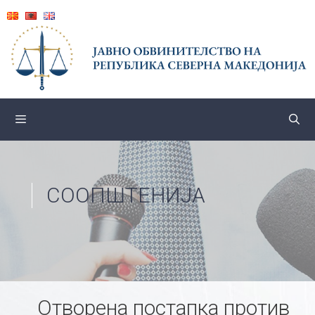
Skip
to
content
СООПШТЕНИЈА
Отворена постапка против