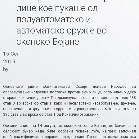
лице кое пукаше од
полуавтоматско и
автоматско оружје во
скопско Бојане
15 Сеп
2019
by
Основното јавно обвинителство Скопје донесе Наредба за
спроведување истражна постапка против едно лице, осомничено дека
сторило кривични дела – Предизвикување општа опасност од член 288
став 3 во врска со став 1, како и Неовластено изработување, држење,
посредување и тргување со оружје или распрскувачки материи од член
396 став 2 во врска со став 1 од Кривичниот законик.
Осомничениот на 14 август, во скопското село Бојане, во близина на
селскиот бунар каде биле собрани повеќе луѓе, најпрво започнал
вербална и физичка расправија со едно лице. По ова, со полуавтоматски