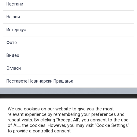
Настани
Најави
Интервјуа
Фото
Видео
Огласи
Поставете Новинарски Прашања
ЗАШТИТА НА ЛИЧНИ ПОДАТОЦИ
We use cookies on our website to give you the most
СЛОБОДЕН ПРИСТАП ДО ИНФОРМАЦИИ ОД ЈАВЕН КАРАКТЕР
relevant experience by remembering your preferences and
ПОСТАПКА ЗА ПРИЈАВА НА КРИВИЧНО ДЕЛО
КОРИСНИ ЛИНКОВИ
repeat visits. By clicking “Accept All”, you consent to the use
of ALL the cookies. However, you may visit "Cookie Settings"
ПОЛИТИКА ЗА ПРИВАТНОСТ ВЕБ СТРАНИЦА
to provide a controlled consent.
ПОЛИТИКА ЗА КОРИСТЕЊЕ КОЛАЧИЊА ВЕБ СТРАНА