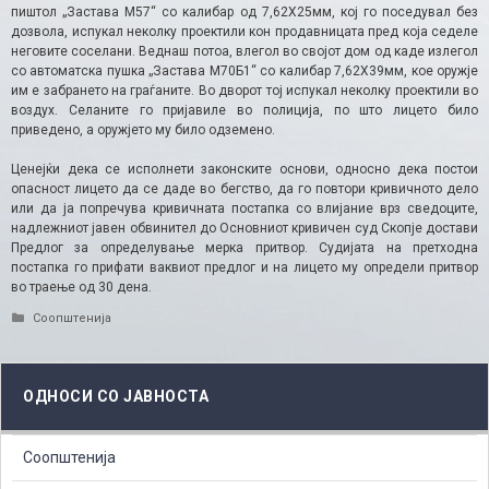
пиштол „Застава М57“ со калибар од 7,62Х25мм, кој го поседувал без
дозвола, испукал неколку проектили кон продавницата пред која седеле
неговите соселани. Веднаш потоа, влегол во својот дом од каде излегол
со автоматска пушка „Застава М70Б1“ со калибар 7,62Х39мм, кое оружје
им е забрането на граѓаните. Во дворот тој испукал неколку проектили во
воздух. Селаните го пријавиле во полиција, по што лицето било
приведено, а оружјето му било одземено.
Ценејќи дека се исполнети законските основи, односно дека постои
опасност лицето да се даде во бегство, да го повтори кривичното дело
или да ја попречува кривичната постапка со влијание врз сведоците,
надлежниот јавен обвинител до Основниот кривичен суд Скопје достави
Предлог за определување мерка притвор. Судијата на претходна
постапка го прифати ваквиот предлог и на лицето му определи притвор
во траење од 30 дена.
Categories
Соопштенија
ОДНОСИ СО ЈАВНОСТА
Соопштенија