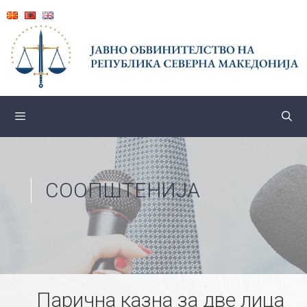
Skip
to
content
СООПШТЕНИЈА
Парична казна за две лица