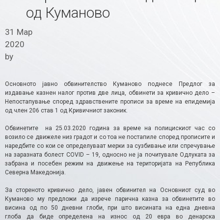
од Куманово
31 Мар
2020
by
Основното јавно обвинителство Куманово поднесе Предлог за
издавање казнен налог против две лица, обвинети за кривично дело –
Непостапување според здравствените прописи за време на епидемија
од член 206 став 1 од Кривичниот законик.
Обвинетите на 25.03.2020 година за време на полицискиот час со
возило се движеле низ градот и со тоа не постапиле според прописите и
наредбите со кои се определуваат мерки за сузбивање или спречување
на заразната болест COVID – 19, односно не ја почитувале Одлуката за
забрана и посебен режим на движeње на територијата на Република
Северна Македонија.
За стореното кривично дело, јавен обвинител на Основниот суд во
Куманово му предложи да изрече парична казна за обвинетите во
висина од по 50 дневни глоби, при што висината на една дневна
глоба да биде определена на износ од 20 евра во денарска