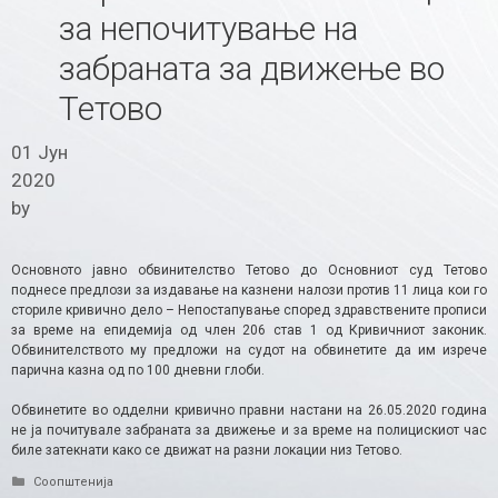
за непочитување на
забраната за движење во
Тетово
01 Јун
2020
by
Основното јавно обвинителство Тетово до Основниот суд Тетово
поднесе предлози за издавање на казнени налози против 11 лица кои го
сториле кривично дело – Непостапување според здравствените прописи
за време на епидемија од член 206 став 1 од Кривичниот законик.
Обвинителството му предложи на судот на обвинетите да им изрече
парична казна од по 100 дневни глоби.
Обвинетите во одделни кривично правни настани на 26.05.2020 година
не ја почитувале забраната за движење и за време на полицискиот час
биле затекнати како се движат на разни локации низ Тетово.
Categories
Соопштенија