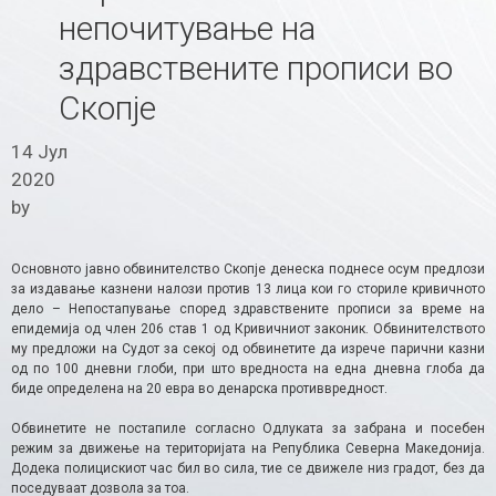
непочитување на
здравствените прописи во
Скопје
14 Јул
2020
by
Основното јавно обвинителство Скопје денеска поднесе осум предлози
за издавање казнени налози против 13 лица кои го сториле кривичното
дело – Непостапување според здравствените прописи за време на
епидемија од член 206 став 1 од Кривичниот законик. Обвинителството
му предложи на Судот за секој од обвинетите да изрече парични казни
од по 100 дневни глоби, при што вредноста на една дневна глоба да
биде определена на 20 евра во денарска противвредност.
Обвинетите не постапиле согласно Одлуката за забрана и посебен
режим за движење на територијата на Република Северна Македонија.
Додека полицискиот час бил во сила, тие се движеле низ градот, без да
поседуваат дозвола за тоа.