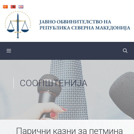
Skip
to
content
СООПШТЕНИЈА
Парични казни за петмина