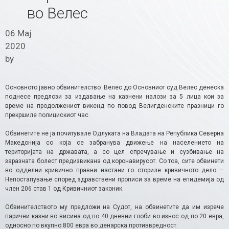
во Велес
06 Мај
2020
by
Основното јавно обвинителство Велес до Основниот суд Велес денеска
поднесе предлози за издавање на казнени налози за 5 лица кои за
време на продолжениот викенд по повод Велигденските празници го
прекршиле полицискиот час.
Обвинетите не ја почитувале Одлуката на Владата на Република Северна
Македонија со која се забранува движење на населението на
територијата на државата, а со цел спречување и сузбивање на
заразната болест предизвикана од коронавирусот. Со тоа, сите обвинети
во одделни кривично правни настани го сториле кривичното дело –
Непостапување според здравствени прописи за време на епидемија од
член 206 став 1 од Кривичниот законик.
Обвинителството му предложи на Судот, на обвинетите да им изрече
парични казни во висина од по 40 дневни глоби во износ од по 20 евра,
односно по вкупно 800 евра во денарска противвредност.