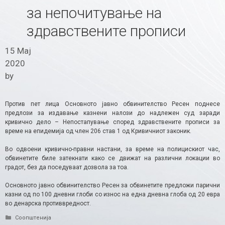
за непочитување на
здравствените прописи
15 Мај
2020
by
Против пет лица Основното јавно обвинителство Ресен поднесе
предлози за издавање казнени налози до надлежен суд заради
кривично дело – Непостапување според здравствените прописи за
време на епидемија од член 206 став 1 од Кривичниот законик.
Во одвоени кривично-правни настани, за време на полицискиот час,
обвинетите биле затекнати како се движат на различни локации во
градот, без да поседуваат дозвола за тоа.
Основното јавно обвинителство Ресен за обвинетите предложи парични
казни од по 100 дневни глоби со износ на една дневна глоба од 20 евра
во денарска противвредност.
Categories
Соопштенија