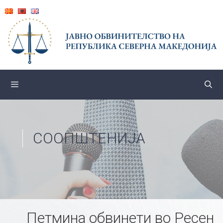
Skip
to
content
СООПШТЕНИЈА
Петмина обвинети во Ресен