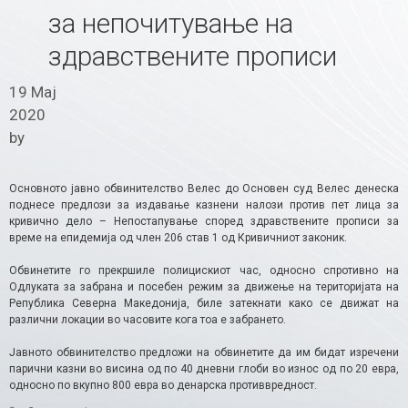
за непочитување на
здравствените прописи
19 Мај
2020
by
Основното јавно обвинителство Велес до Основен суд Велес денеска
поднесе предлози за издавање казнени налози против пет лица за
кривично дело – Непостапување според здравствените прописи за
време на епидемија од член 206 став 1 од Кривичниот законик.
Обвинетите го прекршиле полицискиот час, односно спротивно на
Одлуката за забрана и посебен режим за движење на територијата на
Република Северна Македонија, биле затекнати како се движат на
различни локации во часовите кога тоа е забрането.
Јавното обвинителство предложи на обвинетите да им бидат изречени
парични казни во висина од по 40 дневни глоби во износ од по 20 евра,
односно по вкупно 800 евра во денарска противвредност.