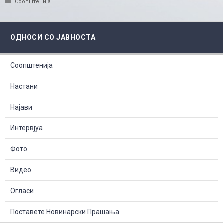
Categories
Соопштенија
ОДНОСИ СО ЈАВНОСТА
Соопштенија
Настани
Најави
Интервјуа
Фото
Видео
Огласи
Поставете Новинарски Прашања