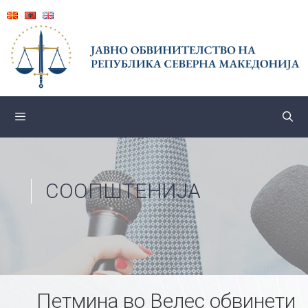
Skip
to
content
СООПШТЕНИЈА
Петмина во Велес обвинети