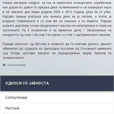
откако неговата сопруга за тоа ги известила полициските службеници
кои дошле во домот по пријава дека осомничениот и се заканувал нејзе
и на нивните две ќерки родени 2006 и 2010 година дека ќе ги убие.
Најпрво закани упатувал кон жената дека ќе ја запали, а потоа ја
искршил покуќнината и со нож им се заканил и на ќерките. Поради
ваквите дејствија со кои предизвикал чувство на загрозување и страв кај
оштетените, тој е осомничен и за кривично дело – Загрозување на
сигурноста од член 144 став 3 во врска со став 1 од Кривичниот законик.
Поради опасност од бегство и можност да го повтори делото, јавниот
обвинител до судијата на претходна постапка од Основниот кривичен
суд Скопје достави предлог за определување мерка притвор за
осомничениот.
Categories
Соопштенија
ОДНОСИ СО ЈАВНОСТА
Соопштенија
Настани