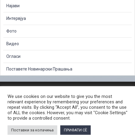
Најави
Интервјуа
Фото
Видео
Огласи
Поставете Новинарски Прашања
ЗАШТИТА НА ЛИЧНИ ПОДАТОЦИ
We use cookies on our website to give you the most
СЛОБОДЕН ПРИСТАП ДО ИНФОРМАЦИИ ОД ЈАВЕН КАРАКТЕР
relevant experience by remembering your preferences and
ПОСТАПКА ЗА ПРИЈАВА НА КРИВИЧНО ДЕЛО
КОРИСНИ ЛИНКОВИ
repeat visits. By clicking “Accept All”, you consent to the use
of ALL the cookies. However, you may visit "Cookie Settings"
ПОЛИТИКА ЗА ПРИВАТНОСТ ВЕБ СТРАНИЦА
to provide a controlled consent.
ПОЛИТИКА ЗА КОРИСТЕЊЕ КОЛАЧИЊА ВЕБ СТРАНА
Поставки за колачиња
ПРИФАТИ СÈ
© 2026 ЈАВНО ОБВИНИТЕЛСТВО НА РЕПУБЛИКА СЕВЕРНА МАКЕДОНИЈА •