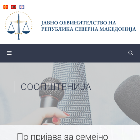
Skip
to
content
СООПШТЕНИЈА
По пријава за семејно