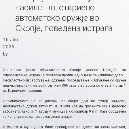
насилство, откриено
автоматско оружје во
Скопје, поведена истрага
16 Јан
2026
by
Основното јавно обвинителство Скопје донесе Наредба за
спроведување истражна постапка против едно лице за кривично дело –
Неовластено изработување, држење, посредување и тргување со оружје
или експлозивни материи од член 396 став 5 во врска со став 3 и став 1
од Кривичниот законик.
Осомничениот, на 13 јануари, во својот дом во Чучер Сандево,
неовластено држел автомат STEN MKII кое на граѓаните им е целосно
забрането, како и 71 куршум муниција со калибар 9 mm Para соодветна
за испалување од тоа автоматско оружје.
Оружјето и муницијата биле пронајдени во домот на осомничениот,