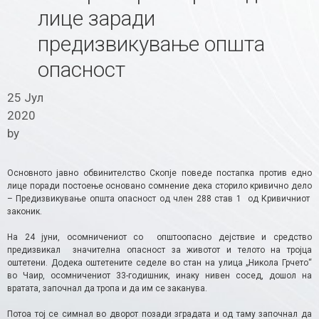
лице заради
предизвикување општа
опасност
25 Јул
2020
by
Основното јавно обвинителство Скопје поведе постапка против едно
лице поради постоење основано сомнение дека сторило кривично дело
– Предизвикување општа опасност од член 288 став 1 од Кривичниот
законик.
На 24 јуни, осомничениот со оп­што­о­пас­но дејс­твие и средс­тво
предизвикал зна­чи­тел­на опас­ност за жи­во­тот и те­ло­то на тројца
оштетени. Додека оштетените седеле во стан на улица „Никола Грчето“
во Чаир, осомничениот 33-годишник, инаку нивен сосед, дошол на
вратата, започнал да тропа и да им се заканува.
Потоа тој се симнал во дворот позади зградата и од таму започнал да