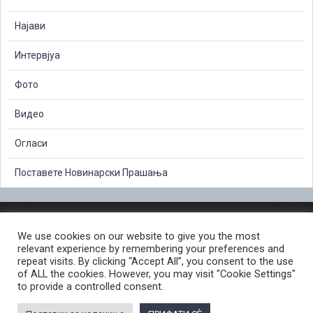
Најави
Интервјуа
Фото
Видео
Огласи
Поставете Новинарски Прашања
ЗАШТИТА НА ЛИЧНИ ПОДАТОЦИ
We use cookies on our website to give you the most
СЛОБОДЕН ПРИСТАП ДО ИНФОРМАЦИИ ОД ЈАВЕН КАРАКТЕР
relevant experience by remembering your preferences and
ПОСТАПКА ЗА ПРИЈАВА НА КРИВИЧНО ДЕЛО
КОРИСНИ ЛИНКОВИ
repeat visits. By clicking “Accept All”, you consent to the use
of ALL the cookies. However, you may visit "Cookie Settings"
ПОЛИТИКА ЗА ПРИВАТНОСТ ВЕБ СТРАНИЦА
to provide a controlled consent.
ПОЛИТИКА ЗА КОРИСТЕЊЕ КОЛАЧИЊА ВЕБ СТРАНА