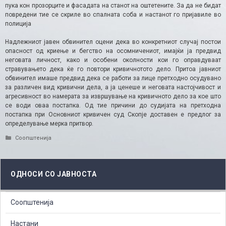
пука кон прозорците и фасадата на станот на оштетените. За да не бидат
повредени тие се скриле во спалната соба и настанот го пријавиле во
полиција
Надлежниот јавен обвинител оцени дека во конкретниот случај постои
опасност од криење и бегство на осомничениот, имајќи ја предвид
неговата личност, како и особени околности кои го оправдуваат
стравувањето дека ќе го повтори кривичнотото дело. Притоа јавниот
обвинител имаше предвид дека се работи за лице претходно осудувано
за различен вид кривични дела, а ја ценеше и неговата настојчивост и
агресивност во намерата за извршување на кривичното дело за кое што
се води оваа постапка. Од тие причини до судијата на претходна
постапка при Основниот кривичен суд Скопје доставен е предлог за
определување мерка притвор.
Categories
Соопштенија
ОДНОСИ СО ЈАВНОСТА
Соопштенија
Настани