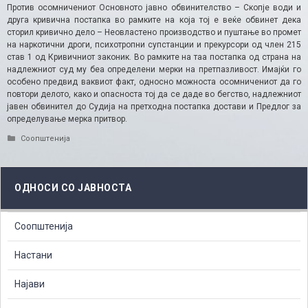
Против осомничениот Основното јавно обвинителство – Скопје води и
друга кривична постапка во рамките на која тој е веќе обвинет дека
сторил кривично дело – Неовластено производство и пуштање во промет
на наркотични дроги, психотропни супстанции и прекурсори од член 215
став 1 од Кривичниот законик. Во рамките на таа постапка од страна на
надлежниот суд му беа определени мерки на претпазливост. Имајќи го
особено предвид ваквиот факт, односно можноста осомничениот да го
повтори делото, како и опасноста тој да се даде во бегство, надлежниот
јавен обвинител до Судија на претходна постапка достави и Предлог за
определување мерка притвор.
Categories
Соопштенија
ОДНОСИ СО ЈАВНОСТА
Соопштенија
Настани
Најави