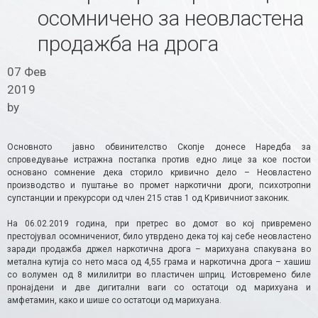
осомничено за неовластена
продажба на дрога
07 Фев
2019
by
Основното јавно обвинителство Скопје донесе Наредба за
спроведување истражна постапка против едно лице за кое постои
основано сомнение дека сторило кривично дело – Неовластено
производство и пуштање во промет наркотични дроги, психотропни
супстанции и прекурсори од член 215 став 1 од Кривичниот законик.
На 06.02.2019 година, при претрес во домот во кој привремено
престојувал осомничениот, било утврдено дека тој кај себе неовластено
заради продажба држел наркотична дрога – марихуана спакувана во
метална кутија со нето маса од 4,55 грама и наркотична дрога – хашиш
со волумен од 8 милилитри во пластичен шприц. Истовремено биле
пронајдени и две дигитални ваги со остатоци од марихуана и
амфетамин, како и шише со остатоци од марихуана.