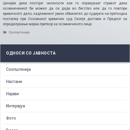
Ценејќи дека постојат околности кои го оправуваат стравот дека
осомничениот би можел да се даде во бегство или да го повтори
кривичното дело, надлежниот јавен обвинител до судијата на претходна
постапка при Основниот кривичен суд Скопје достави и Предлог за
определување мерка притвор за осомниченото лице.
Categories
Соопштенија
ОДНОСИ СО ЈАВНОСТА
Соопштенија
Настани
Најави
Интервјуа
Фото