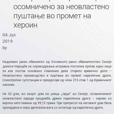
осомничено за неовластено
пуштање во промет на
хероин
04 Јул
2019
by
Надлежен јавен обвинител од Основното јавно обвинителство Скопје
донесе Наредба за спроведување истражна постапка против едно лице
за кое постои основано сомнение дека сторило кривично дело –
Неовластено производство и пуштање во промет наркотични дроги,
психотропни супстанции и прекурсори од член 215 став 1 од Кривичниот
законик.
На 02 јули, во својот дом на улица „Јајце“ во Скопје, осомничениот
неовластено заради продажба држел наркотична дрога – хероин со
вкупна нето тежина од 99,15 грама. При претресот на неговиот дом била
пронајдена и сива дигитална вага со остатоци од наркотична дрога.