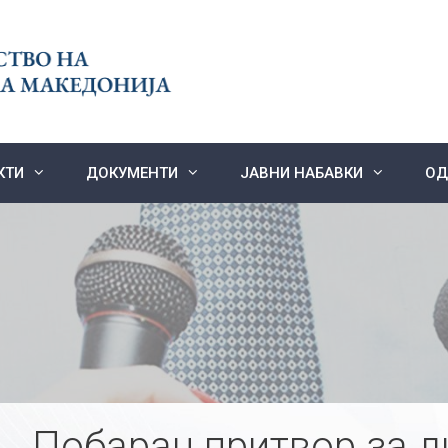
КТИ
ДОКУМЕНТИ
ЈАВНИ НАБАВКИ
ОД
Побаран притвор за л