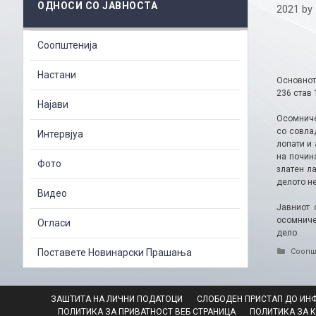
ОДНОСИ СО ЈАВНОСТА
2021
by
Соопштенија
Настани
Основнот
236 став 
Најави
Осомничен
со совла
Интервјуа
лопати и 
на почин
Фото
златен л
делото н
Видео
Јавниот 
осомниче
Огласи
дело.
Catego
Поставете Новинарски Прашања
Соопш
ЗАШТИТА НА ЛИЧНИ ПОДАТОЦИ
СЛОБОДЕН ПРИСТАП ДО ИН
ПОЛИТИКА ЗА ПРИВАТНОСТ ВЕБ СТРАНИЦА
ПОЛИТИКА ЗА 