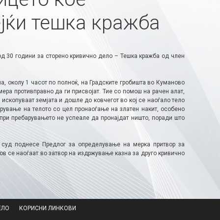
јќи тешка кражба
д 30 години за сторено кривично дело – Тешка кражба од член
а, околу 1 часот по полноќ, на Градските гробишта во Куманово
ра противправно да ги присвојат. Тие со помош на рачен алат,
 ископуваат земјата и дошле до ковчегот во кој се наоѓало тело
рување на телото со цел пронаоѓање на златен накит, особено
а при пребарувањето не успеале да пронајдат ништо, поради што
 суд поднесе Предлог за определување на мерка притвор за
ов се наоѓаат во затвор на издржување казна за друго кривично
ЕЛО
КОРИСНИ ЛИНКОВИ