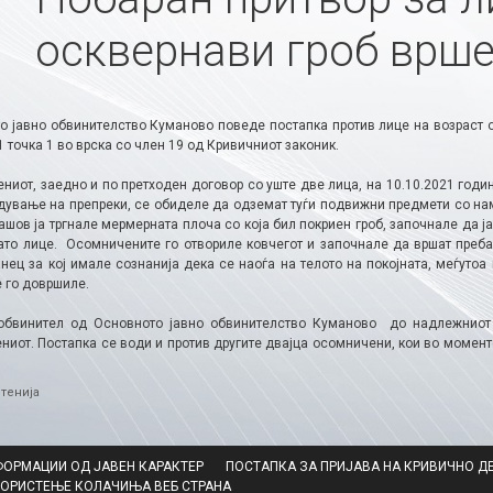
осквернави гроб врше
о јавно обвинителство Куманово поведе постапка против лице на возраст о
1 точка 1 во врска со член 19 од Кривичниот законик.
иот, заедно и по претходен договор со уште две лица, на 10.10.2021 годин
дување на препреки, се обиделе да одземат туѓи подвижни предмети со наме
ашов ја тргнале мермерната плоча со која бил покриен гроб, започнале да ја
ато лице. Осомничените го отвориле ковчегот и започнале да вршат преба
анец за кој имале сознанија дека се наоѓа на телото на покојната, меѓуто
е го довршиле.
обвинител од Основното јавно обвинителство Куманово до надлежниот
ниот. Постапка се води и против другите двајца осомничени, кои во момент
ries
тенија
ФОРМАЦИИ ОД ЈАВЕН КАРАКТЕР
ПОСТАПКА ЗА ПРИЈАВА НА КРИВИЧНО Д
КОРИСТЕЊЕ КОЛАЧИЊА ВЕБ СТРАНА