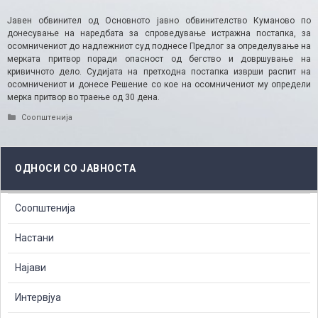
Јавен обвинител од Основното јавно обвинителство Куманово по
донесување на наредбата за спроведување истражна постапка, за
осомничениот до надлежниот суд поднесе Предлог за определување на
мерката притвор поради опасност од бегство и довршување на
кривичното дело. Судијата на претходна постапка изврши распит на
осомничениот и донесе Решение со кое на осомничениот му определи
мерка притвор во траење од 30 дена.
Categories
Соопштенија
ОДНОСИ СО ЈАВНОСТА
Соопштенија
Настани
Најави
Интервјуа