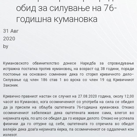
обид за силување на 76-
годишна кумановка
31 Авг
2020
by
Кумановското обвинителство донесе Наредба за спроведување
истражна постапка против кумановец, на возраст од 38 години, поради
постоење на основано сомнение дека го сторил кривичното дело–
Силување од член 186 став 1 во врска со член 19 од Кривичниот
Законик.
Кривично правниот настан се случил на 27.08.2020 година, околу 12,00
часот во Куманово, кога осомничениот со употреба на сила се обидел
да ја присили на обљуба оштетената 76-годишна кумановка. Откако
осомничениот забележал дека оштетената живее сама, влегол во
нејзината куќа, по што се обидел да го изврши делото. Откако не успеала
физички да го оттурне од себе, оштетената го спречила во обидот
велејќи дека доаѓа нејзината ќерка, па осомничениот се оддалечил кон
излезот.