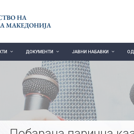
КТИ
ДОКУМЕНТИ
ЈАВНИ НАБАВКИ
ОД
Побарана парична казн