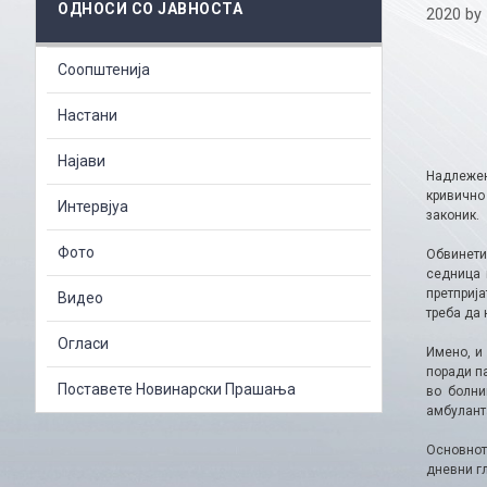
ОДНОСИ СО ЈАВНОСТА
2020
by
Соопштенија
Настани
Најави
Надлежен
кривично
Интервјуа
законик.
Фото
Обвинети
седница 
претприја
Видео
треба да 
Огласи
Имено, и
поради па
Поставете Новинарски Прашања
во болни
амбуланта
Основнот
дневни гл