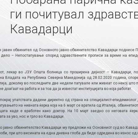
ги почитувал здравст
Кавадарци
 јавен обвинител од Основното јавно обвинителство Кавадарци поднесе П
 дело – Непостапување според здравствените прописи за време на епиде
от, лекар во ЈЗУ Општа болница со проширена дејност – Кавадарци, по
на Владата на Република Северна Македонија од 28.02.2020 година, споре
тија, доколку во последните две недели патувале или живеат со некој што 
не доаѓаат на работа и за тоа да ја известат институцијата во која работат.
 покрај упатствата дадени директно од страна на специјалист-епидемиолог
тувањето на нивната ќерка која на 6 март се вратила од Италија, обвинетио
цата каде е вработен како доктор. На 10 март заедно со неговата ќер
та за уво, нос и грло во Кавадарци.
о јавно обвинителство Кавадарци му предложи на Основниот суд во Кавадар
оби, при што висината на една дневна глоба да биде одредена во износ од 