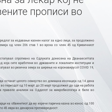
вените прописи во
редлог за издавање казнен налог за едно лице, за продолжено
мија од член 206 став 1 во врска со член 45 од Кривичниот
стапувал спротивно на Одлуката донесена на Дванаесеттата
д која сите вработени во државните и локалните институции и
патувал во ризична земја за ширење на коронавирусот COVID 19,
 да останат целото семејство во домашна изолација од 14 дена
т во периодот од 10 март до 20 март продолжил да оди на работа
ка правеле анализи на Одделот за микробиологија и биле во
ци на обвинетиот да му изрече парична казна во износ од 100
по 45 евра во денарска противвредност.