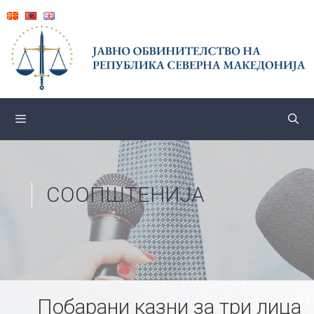
Skip
to
content
СООПШТЕНИЈА
Побарани казни за три лица