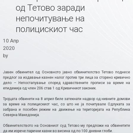
од Тетово заради
непочитување на
полицискиот час
10 Апр
2020
by
Јавен обвинител од Основното јавно обвинителство Тетово поднесе
предлог за издавање казнен налог против три лица за сторено кривично
дело – Непостапување според здравствените прописи за време на
епидемија од член 206 став 1 од Кривичниот законик.
Тројцата обвинети на 8 април биле затекнати надвор од нивните домови
за време на полицискиот час, со што не ја почитувале Одлуката за
забрана и посебен режим на движење на територијата на Република
Северна Македонија.
Обвинителството на Основниот суд Тетово му предложи на обвинетите
да им изрече парични казни во висина од по 100 дневни глоби.