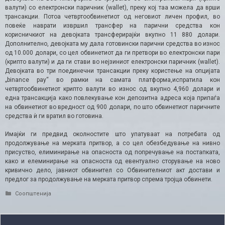
валути) со електронски паричник (wallet), преку кој таа можела да врши
трансакции. Потоа четвртообвинетиот од неговиот личен профил, во
повеќе наврати извршил трансфер на парични средства кон
корисничкиот на девојката трансферирајќи вкупно 11 880 долари.
Дополнително, девојката му дала готовински парични средства во износ
од 10.000 долари, со цел обвинетиот да ги претвори во електронски пари
(крипто валути) и да ги стави во нејзиниот електронски паричник (wallet).
Девојката во три поединечни трансакции преку користење на опцијата
„binance pay“ во рамки на самата платформа,испратила кон
четвртообвинетиот крипто валути во износ од вкупно 4,960 долари и
една трансакција како повлекување кон депозитна адреса која припаѓа
на обвинетиот во вредност од 900 долари, по што обвинетиот паричните
средства ѝ ги вратил во готовина.
Имајќи ги предвид околностите што упатуваат на потребата од
продолжување на мерката притвор, а со цел обезбедување на нивно
присуство, елиминирање на опасноста од попречување на постапката,
како и елеминирање на опасноста од евентуално сторување на ново
кривично дело, јавниот обвинител со Обвинителниот акт достави и
предлог за продолжување на мерката притвор спрема тројца обвинети.
Categories
Соопштенија