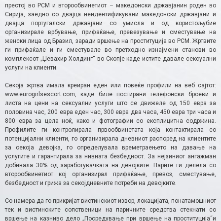
престој во РСМ и второобвинетиот – македонски државјанин роден во
Сирија, заедно со двајца неидентификувани македонски државјани и
двајца португалски државјани со умисла и од користољубие
организирале врбување, прифаќање, превезување и сместување на
женски лица од Бразил, заради вршење на проституција во РСМ. Жртвите
ги прифаќале и ги сместувале во претходно изнајмени станови во
комплексот „Џевахир Холдинг“ во Скопје каде истите давале сексуални
услуги на клиенти.
Секоја жртва имала креиран еден или повеќе профили на веб сајтот:
www.eurogirlsescort.com, каде биле постирани телефонски броеви и
листа на цени на сексуални услуги што се движеле од 150 евра за
половина час, 200 евра еден час, 300 евра два часа, 450 евра три часа и
800 евра за цела ноќ, како и фотографии со експлицитна содржина.
Профилите ги контролирала првообвинетата која контактирала со
потенцијални клиенти, го организирала дневниот распоред на клиентите
за секоја девојка, го определувала времетраењето на давање на
услугите и гарантирала за нивната безбедност. За нејзиниот ангажман
добивала 30% од заработувачката на девојките. Парите ги делела со
второобвинетиот кој организирал прифаќање, превоз, сместување,
безбедност и грижа за секојдневните потреби на девојките.
Со намера да го прикријат вистинскиот извор, локацијата, понатамошниот
тек и вистинските сопственици на паричните средства стекнати со
вршење на казниво дело „Посредување при вршење на проституција“и