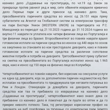
казниво дело „Оддавање на проституција„ по чл.19 од Закон за
прекршоци против јавниот ред и мир, сите обвинети извршиле кривично
дело Перење пари и други приноси од казниво дело. Така,
првообвинетата паричните средства во износ од 26.151 евра преку
субагентите на Агентот на Глобалниот систем за електронски трансфер
на пари Вестерн Унион (WESTERN UNION) за територијата на Р.С.
Македонија во периодот од 21.10.2023 година до 31.10.2024 година во
вкупно 11 наврати ги уплатила кон четири физички лица во Португалија и
три физички лица во Бразил. Второобвинетиот во повеќе наврати вршел
готовински исплати на парични средства во износи од 440 евра по основ
на закупнина за становите во кои престојувале девојките, како и повеќе
готовински исплати на парични средства за различни сопствени
животни потреби и потреби на девојките. Третообвинетиот преку субагент
на сметка на првообвинетата во Португалија исплатил износ од 1.965
евра, како и износ од 150 евра на физичко лице во Колумбија.
Четвртообвинетиот во повеќе наврати, бил корисник на сексуални услуги
на една од девојките, која за дополнителен паричен надоместок кој бил
исплаќан на првообвинетата го придружувала при неговите патувања во
Рим и Лондон. Стекнувајќи ја довербата на девојката, паричните
средства кои таа ги прибавила со извршување на казниво дело
„Оддавање на проституција“, четвртообвинетиот иако знаел дека се
прибавени со казниво дело ѝ помогнал да ги пушти во оптек и да го
прикрие нивното потекло. Така, тој регистрирал кориснички профил на
девојката на веб платформа за тргување со електронски пари (крипто