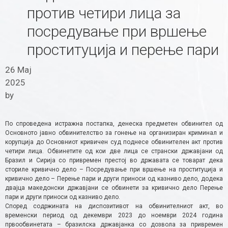
против четири лица за
посредување при вршење
проституција и перење пари​
26 Мај
2025
by
По спроведена истражна постапка, денеска предметен обвинител од
Основното јавно обвинителство за гонење на организиран криминал и
корупција до Основниот кривичен суд поднесе обвинителен акт против
четири лица. Обвинетите од кои две лица се странски државјани од
Бразил и Сирија со привремен престој во државата се товарат дека
сториле кривично дело – Посредување при вршење на проституција и
кривично дело – Перење пари и други приноси од казниво дело, додека
двајца македонски државјани се обвинети за кривично дело Перење
пари и други приноси од казниво дело.
Според содржината на диспозитивот на обвинителниот акт, во
временски период од декември 2023 до ноември 2024 година
првообвинетата – бразилска државјанка со дозвола за привремен