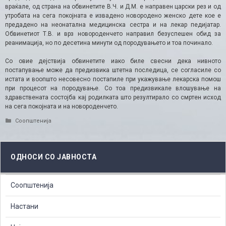
враќале, од страна на обвинетите В.Ч. и Д.М. е направен царски рез и од
утробата на сега покојната е извадено новородено женско дете кое е
предадено на неонатална медицинска сестра и на лекар педијатар.
Обвинетиот Т.В. и врз новороденчето направил безуспешен обид за
реанимација, но по десетина минути од породувањето и тоа починало.
Со овие дејствија обвинетите иако биле свесни дека нивното
постапување може да предизвика штетна последица, се согласиле со
истата и воопшто несовесно постапиле при укажување лекарска помош
при процесот на породување. Со тоа предизвикале влошување на
здравствената состојба кај родилката што резултирало со смртен исход
на сега покојната и на новороденчето.
Categories
Соопштенија
ОДНОСИ СО ЈАВНОСТА
Соопштенија
Настани