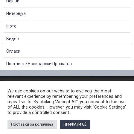
Најави
Интервјуа
Фото
Видео
Огласи
Поставете Новинарски Прашања
ЗАШТИТА НА ЛИЧНИ ПОДАТОЦИ
We use cookies on our website to give you the most
СЛОБОДЕН ПРИСТАП ДО ИНФОРМАЦИИ ОД ЈАВЕН КАРАКТЕР
relevant experience by remembering your preferences and
ПОСТАПКА ЗА ПРИЈАВА НА КРИВИЧНО ДЕЛО
КОРИСНИ ЛИНКОВИ
repeat visits. By clicking “Accept All”, you consent to the use
of ALL the cookies. However, you may visit "Cookie Settings"
ПОЛИТИКА ЗА ПРИВАТНОСТ ВЕБ СТРАНИЦА
to provide a controlled consent.
ПОЛИТИКА ЗА КОРИСТЕЊЕ КОЛАЧИЊА ВЕБ СТРАНА
Поставки за колачиња
ПРИФАТИ СÈ
© 2026 ЈАВНО ОБВИНИТЕЛСТВО НА РЕПУБЛИКА СЕВЕРНА МАКЕДОНИЈА •
Developed by Unet • Supported by the OSCE Mission to Skopje