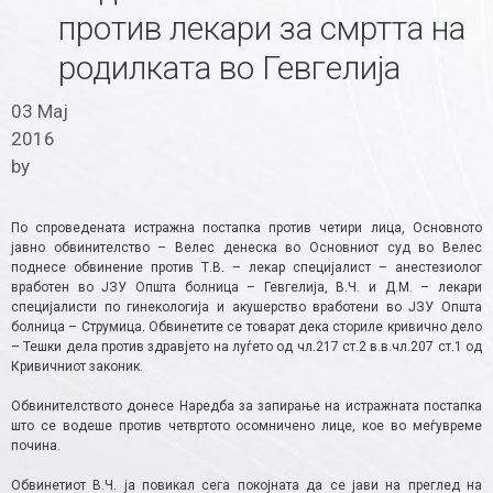
против лекари за смртта на
родилката во Гевгелија
03 Мај
2016
by
По спроведената истражна постапка против четири лица, Основното
јавно обвинителство – Велес денеска во Основниот суд во Велес
поднесе обвинение против Т.В. – лекар специјалист – анестезиолог
вработен во ЈЗУ Општа болница – Гевгелија, В.Ч. и Д.М. – лекари
специјалисти по гинекологија и акушерство вработени во ЈЗУ Општа
болница – Струмица. Обвинетите се товарат дека сториле кривично дело
– Тешки дела против здравјето на луѓето од чл.217 ст.2 в.в.чл.207 ст.1 од
Кривичниот законик.
Обвинителството донесе Наредба за запирање на истражната постапка
што се водеше против четвртото осомничено лице, кое во меѓувреме
почина.
Обвинетиот В.Ч. ја повикал сега покојната да се јави на преглед на