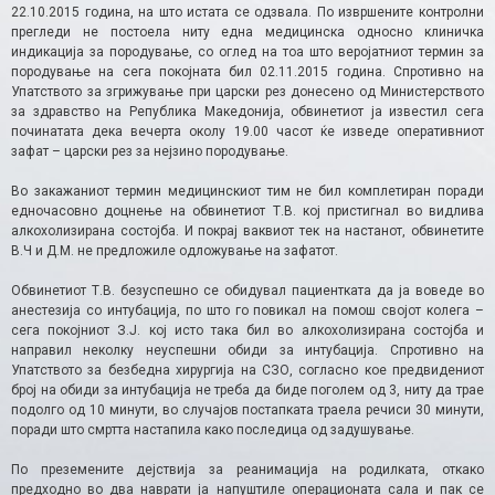
22.10.2015 година, на што истата се одзвала. По извршените контролни
прегледи не постоела ниту една медицинска односно клиничка
индикација за породување, со оглед на тоа што веројатниот термин за
породување на сега покојната бил 02.11.2015 година. Спротивно на
Упатството за згрижување при царски рез донесено од Министерството
за здравство на Република Македонија, обвинетиот ја известил сега
починатата дека вечерта околу 19.00 часот ќе изведе оперативниот
зафат – царски рез за нејзино породување.
Во закажаниот термин медицинскиот тим не бил комплетиран поради
едночасовно доцнење на обвинетиот Т.В. кој пристигнал во видлива
алкохолизирана состојба. И покрај ваквиот тек на настанот, обвинетите
В.Ч и Д.М. не предложиле одложување на зафатот.
Обвинетиот Т.В. безуспешно се обидувал пациентката да ја воведе во
анестезија со интубација, по што го повикал на помош својот колега –
сега покојниот З.Ј. кој исто така бил во алкохолизирана состојба и
направил неколку неуспешни обиди за интубација. Спротивно на
Упатството за безбедна хирургија на СЗО, согласно кое предвидениот
број на обиди за интубација не треба да биде поголем од 3, ниту да трае
подолго од 10 минути, во случајов постапката траела речиси 30 минути,
поради што смртта настапила како последица од задушување.
По преземените дејствија за реанимација на родилката, откако
предходно во два наврати ја напуштиле операционата сала и пак се