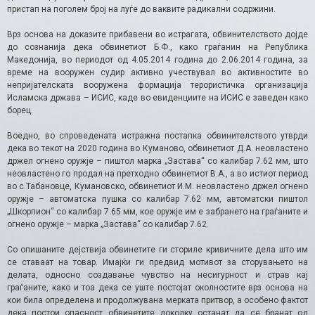
пристап на поголем број на луѓе до ваквите радикални содржини.
Врз основа на доказите прибавени во истрагата, обвинителството дојде
до сознанија дека обвинетиот Б.Ф., како граѓанин на Република
Македонија, во периодот од 4.05.2014 година до 2.06.2014 година, за
време на вооружен судир активно учествувал во активностите во
непријателската вооружена формација терористичка организација
Исламска држава – ИСИС, каде во евиденциите на ИСИС е заведен како
борец.
Воедно, во спроведената истражна постапка обвинителството утврди
дека во текот на 2020 година во Куманово, обвинетиот Д.А. неовластено
држел огнено оружје – пиштол марка „Застава“ со калибар 7.62 мм, што
неовластено го продал на претходно обвинетиот В.А., а во истиот период
во с.Табановце, Кумановско, обвинетиот И.М. неовластено држел огнено
оружје – автоматска пушка со калибар 7.62 мм, автоматски пиштол
„Шкорпион“ со калибар 7.65 мм, кое оружје им е забрането на граѓаните и
огнено оружје – марка „Застава“ со калибар 7.62.
Со опишаните дејствија обвинетите ги сториле кривичните дела што им
се ставаат на товар. Имајќи ги предвид мотивот за сторувањето на
делата, односно создавање чувство на несигурност и страв кај
граѓаните, како и тоа дека се уште постојат околностите врз основа на
кои била определена и продолжувана мерката притвор, а особено фактот
дека постои опасност обвинетите доколку останат да се бранат од