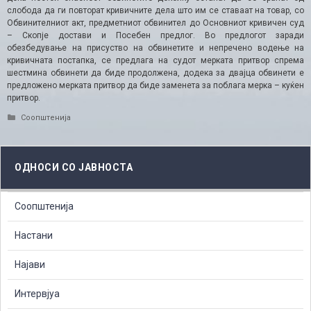
слобода да ги повторат кривичните дела што им се ставаат на товар, со
Обвинителниот акт, предметниот обвинител до Основниот кривичен суд
– Скопје достави и Посебен предлог. Во предлогот заради
обезбедување на присуство на обвинетите и непречено водење на
кривичната постапка, се предлага на судот мерката притвор спрема
шестмина обвинети да биде продолжена, додека за двајца обвинети е
предложено мерката притвор да биде заменета за поблага мерка – куќен
притвор.
Categories
Соопштенија
ОДНОСИ СО ЈАВНОСТА
Соопштенија
Настани
Најави
Интервјуа