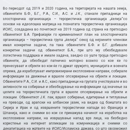
​Во периодот од 2019 и 2020 година, на територијата на нашата земја,
обвинетите Б.Ф., Б.Г., Р.А., С.И., А.С. и Ј.К., станале припадници на
злосторничка организација – терористичка организација „ќелија“со
основи на идеолошка матрица на познатата терористичка организација
ИСИС, создадена во почетокот на 2019 година од страна на претходно
обвинетиот Б.А. Прифаќајќи го криминалниот план на злосторничката
организација – терористичка група „ќелија“ секој од нејзините членови
имал конкретни задачи, па така обвинетите Б.Ф. и Б.Г. добивале
конкретни задачи од обвинетиот Б.А., при што му обезбедувале
логистичка поддршка и имале задача, заедно со уште тројца претходно
обвинети, да обезбедат патничко моторно возило со кое ќе го
пренесуваат и објекти во кои ќе го држат оружјето, муницијата и воената
опрема, да изработуваат импровизирани експлозивни направи, собирале
информации за движење и вршеле опсервирање на објекти и локации.
Обвинетите Р.А., С.И. и А.С., како припадници на групата учествувале и во
активности на собирање и обезбедување на информации од значење за
целите на терористичката група и вршеле опсервирање на објекти и
локации. Обвинетиот Ј.К. пак, вршел собирање, едитирање и титлување
на преводи, од арапски на албански јазик, на видеа од боиштата во
Сирија и Ирак и од извршените терористички напади во Франција и
Шпанија, како и снимки во кои се прикажува начинот на изработка на
експлозивни направи, на извршување напад врз лица, на безбедно
користење на интернет апликации за комуникација и снимки со
декапитација на жртвите на ИСИС/Исламска држава, со што овозможил