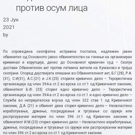
против осум лица
23 Јун
2021
by
По спроведена сеопфатна истражна постапка, надлежен јавен
обвинител од Основното јавно обвинителство за гонење на организиран
криминал и корупција, денес до Основниот кривичен суд – Скопје
достави Обвинителен акт против петмина жители на Куманово и тројца
скопјани. Според дејствијата опишани во Обвинителниот акт, Б.Г.(28), Р.А.
(31), С.И(31), А.С.(21) и Ј.К.(25) сториле кривично дело – Терористичка
организација од член 394-а ст.2 во врска со ст.1 од Кривичниот законик,
обвинетиот Б.Ф. (33) сторил едно кривично дело – Терористичка
организација од член 394-а ст.2 во врска со ст.1 и едно кривично дело –
Служба во непријателска војска од член 322 став 1 од Кривичниот
законик, Д.А. (21) е обвинет дека сторил кривично дело – Неовластено
изработување, држење, посредување и тргување со оружје или
распрскувачки материи по член 396 ст.1 од Кривичен законик и
обвинетиот И.М.(23) сторил кривично дело – Неовластено изработување,
држење, посредување и тргување со оружје или распрскувачки материи
по член 396 ст.2 во врска со ст.1 од Кривичниот законик.