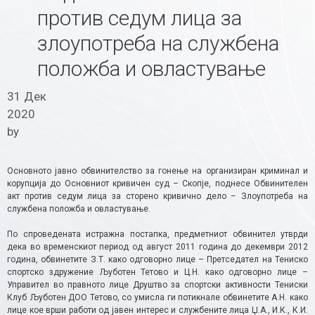
против седум лица за
злоупотреба на службена
положба и овластување
31 Дек
2020
by
Основното јавно обвинителство за гонење на организиран криминал и
корупција до Основниот кривичен суд – Скопје, поднесе Oбвинителен
акт против седум лица за сторено кривично дело – Злоупотреба на
службена положба и овластување.
По спроведената истражна постапка, предметниот обвинител утврди
дека во временскиот период од август 2011 година до декември 2012
година, обвинетите З.Т. како одговорно лице – Претседател на Тениско
спортско здружение Љуботен Тетово и Ц.Н. како одговорно лице –
Управител во правното лице Друштво за спортски активности Тениски
Клуб Љуботен ДОО Тетово, со умисла ги потикнале обвинетите А.Н. како
лице кое врши работи од јавен интерес и службените лица Џ.А., И.К., К.И.