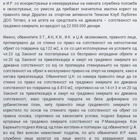
и И.Р. со искористување и неизвршување на нивната службена положба
и овластување, со умисла да прибават значителна имотна корист за
правното лице Друштво за спортски активности Тениски Клуб Љуботен
ДОО Тетово, а на штета на средствата на државата – сопственост на
градежно земјиште, во вредост од 22.050.000 денари.
Имено, обвинетите З.Т., А.Н, К.И., И.К. и Џ.А. овозможиле, правното лице,
противправно да се стекне со право на сопственост на непостоечки
објект со површина од 122 м2, а се со цел исполнување на условите од
чл.23 од Законот за постапување со бесправно изградени објекти и
чл.20 од Законот за приватизација и закуп на градежно земјиште во
државна сопственост со кој се пропишува стекнувањето на право на
сопственост на објект и ексклузивно правно на откуп на земјиште, како и
негова приватизација. Обвинетиот Ц.Н. со намера правното лице да се
стекне со право на сопственост на градежно земјиште во државна
сопственост во површина од 4.410 м2, спротивно на чл.14 ст.3 и чл.20 од
Законот за приватизација и закуп на градежно земјиште во државна
сопственост, иако градежната парцела не била дефинирана со
урбанистички план, ниту правното лице градежното земјиште го
користело по основ на стекнато право на сопственост на објект со
правна основа, спротивно на законските услови, поднел Барање за
купување на градежно земјиште сопственост на Р.Македонија. Кон
Барањето поднел Извод од план изготвен и потпишан од обвинетиот Џ.А.
во кој бил внесен невистинит податок, по што обвинетиот И.Р. како
службено лице излегол на лице место и по извршениот увид,