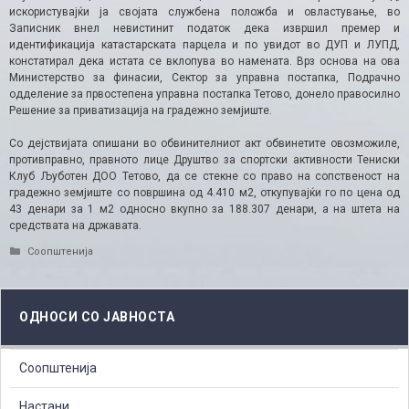
искористувајќи ја својата службена положба и овластување, во
Записник внел невистинит податок дека извршил премер и
идентификација катастарската парцела и по увидот во ДУП и ЛУПД,
констатирал дека истата се вклопува во намената. Врз основа на ова
Министерство за финасии, Сектор за управна постапка, Подрачно
одделение за првостепена управна постапка Тетово, донело правосилно
Решение за приватизација на градежно земјиште.
Со дејствијата опишани во обвинителниот акт обвинетите овозможиле,
противправно, правното лице Друштво за спортски активности Тениски
Клуб Љуботен ДОО Тетово, да се стекне со право на сопственост на
градежно земјиште со површина од 4.410 м2, откупувајќи го по цена од
43 денари за 1 м2 односно вкупно за 188.307 денари, а на штета на
средствата на државата.​
Categories
Соопштенија
ОДНОСИ СО ЈАВНОСТА
Соопштенија
Настани