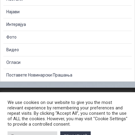
Најави
Интервјуа
Фото
Видео
Огласи
Поставете Новинарски Прашања
ЗАШТИТА НА ЛИЧНИ ПОДАТОЦИ
We use cookies on our website to give you the most
СЛОБОДЕН ПРИСТАП ДО ИНФОРМАЦИИ ОД ЈАВЕН КАРАКТЕР
relevant experience by remembering your preferences and
ПОСТАПКА ЗА ПРИЈАВА НА КРИВИЧНО ДЕЛО
КОРИСНИ ЛИНКОВИ
repeat visits. By clicking “Accept All”, you consent to the use
of ALL the cookies. However, you may visit "Cookie Settings"
ПОЛИТИКА ЗА ПРИВАТНОСТ ВЕБ СТРАНИЦА
to provide a controlled consent.
ПОЛИТИКА ЗА КОРИСТЕЊЕ КОЛАЧИЊА ВЕБ СТРАНА