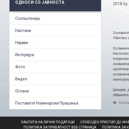
ОДНОСИ СО ЈАВНОСТА
2018
by
Соопштенија
Настани
Основнот
Убиство о
Најави
Осомниче
Несоглас
Интервјуа
попречил
осомниче
Фото
оштетени
осомниче
Видео
нанесувај
Ценејќи 
Огласи
обвините
Catego
Поставете Новинарски Прашања
Соопш
ЗАШТИТА НА ЛИЧНИ ПОДАТОЦИ
СЛОБОДЕН ПРИСТАП ДО ИН
ПОЛИТИКА ЗА ПРИВАТНОСТ ВЕБ СТРАНИЦА
ПОЛИТИКА ЗА 