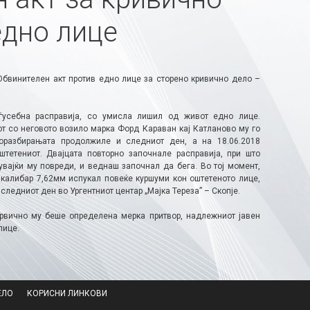
едно лице
Обвинителен акт против едно лице за сторено кривично дело –
ѓусебна расправија, со умисла лишил од живот едно лице.
т со неговото возило марка Форд Караван кај Катланово му го
оразбирањата продолжиле и следниот ден, а на 18.06.2018
етениот. Двајцата повторно започнале расправија, при што
вајќи му повреди, и веднаш започнал да бега. Во тој момент,
 калибар 7,62мм испукал повеќе куршуми кон оштетеното лице,
ледниот ден во Ургентниот центар „Мајка Тереза” – Скопје.
првично му беше определена мерка притвор, надлежниот јавен
лице.
ЕЛО
КОРИСНИ ЛИНКОВИ