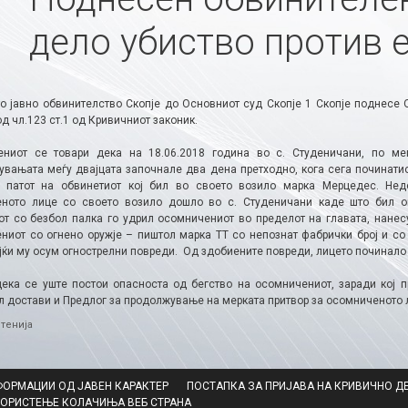
дело убиство против 
о јавно обвинителство Скопје до Основниот суд Скопје 1 Скопје поднесе 
д чл.123 ст.1 од Кривичниот законик.
ниот се товари дека на 18.06.2018 година во с. Студеничани, по ме
увањата меѓу двајцата започнале два дена претходно, кога сега починатио
 патот на обвинетиот кој бил во своето возило марка Мерцедес. Нед
ното лице со своето возило дошло во с. Студеничани каде што бил ошт
от со безбол палка го удрил осомничениот во пределот на главата, нанесу
ниот со огнено оружје – пиштол марка ТТ со непознат фабрички број и со
ќи му осум огнострелни повреди. Од здобиените повреди, лицето починало с
дека се уште постои опасноста од бегство на осомничениот, заради кој 
л достави и Предлог за продолжување на мерката притвор за осомниченото 
ries
тенија
ФОРМАЦИИ ОД ЈАВЕН КАРАКТЕР
ПОСТАПКА ЗА ПРИЈАВА НА КРИВИЧНО Д
КОРИСТЕЊЕ КОЛАЧИЊА ВЕБ СТРАНА