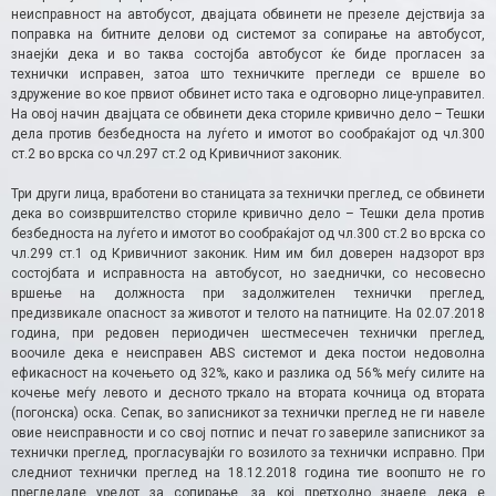
неисправност на автобусот, двајцата обвинети не презеле дејствија за
поправка на битните делови од системот за сопирање на автобусот,
знаејќи дека и во таква состојба автобусот ќе биде прогласен за
технички исправен, затоа што техничките прегледи се вршеле во
здружение во кое првиот обвинет исто така е одговорно лице-управител.
На овој начин двајцата се обвинети дека сториле кривично дело – Тешки
дела против безбедноста на луѓето и имотот во сообраќајот од чл.300
ст.2 во врска со чл.297 ст.2 од Кривичниот законик.
Три други лица, вработени во станицата за технички преглед, се обвинети
дека во соизвршителство сториле кривично дело – Тешки дела против
безбедноста на луѓето и имотот во сообраќајот од чл.300 ст.2 во врска со
чл.299 ст.1 од Кривичниот законик. Ним им бил доверен надзорот врз
состојбата и исправноста на автобусот, но заеднички, со несовесно
вршење на должноста при задолжителен технички преглед,
предизвикале опасност за животот и телото на патниците. На 02.07.2018
година, при редовен периодичен шестмесечен технички преглед,
воочиле дека е неисправен ABS системот и дека постои недоволна
ефикасност на кочењето од 32%, како и разлика од 56% меѓу силите на
кочење меѓу левото и десното тркало на втората кочница од втората
(погонска) оска. Сепак, во записникот за технички преглед не ги навеле
овие неисправности и со свој потпис и печат го завериле записникот за
технички преглед, прогласувајќи го возилото за технички исправно. При
следниот технички преглед на 18.12.2018 година тие воопшто не го
прегледале уредот за сопирање, за кој претходно знаеле дека е