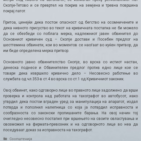
Скопје-Тетово и се превртел на покрив на земјена и тревна површина
покрај патот.
Притоа, ценејќи дека постои опасност од бегство на осомничените и
дека нивното присуство во текот на кривичната постапка не би можело
да се обезбеди со поблага мерка, надлежниот јавен обвинител до
Основниот кривичен суд – Скопје достави и Посебен предлог на
шесттемина обвинети, кои во моментов се наоѓаат во куќен притвор, да
им биде определена мерка притвор.
Основното јавно обвинителство Скопје, во врска со истиот настан,
денеска поднесе и Обвинителен предлог против едно лице кое се
товари дека извршило кривично дело – Несовесно работење во
службата од чл.353-в ст.4 во врска со ст.1 од Кривичниот законик.
Овој обвинет, како одговорно лице во правното лице задолжено да врши
проверка и контрола над работата на тахографот во автобусот, иако
утврдил дека постои вграден уред за манипулација на апаратот, издал
потврда и пополнил налепница со која ја потврдил исправноста и
сообразноста со законски пропишаните барања. На овој начин тој
очигледно несовесно постапил при вршењето на своите овластувања и
овозможил на фирмата-превозник и на одговорното лице во неа да
поседуваат доказ за исправноста на тахографот.
Categories
Соопштенија