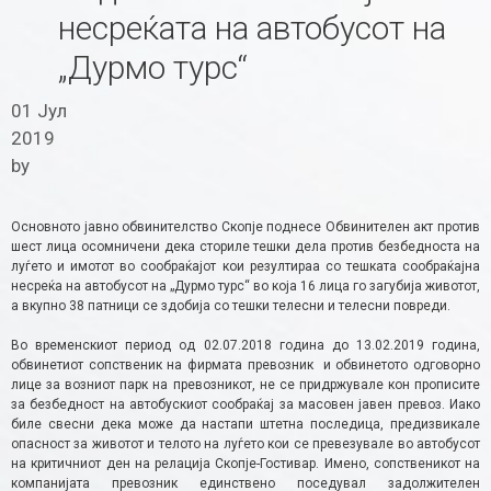
несреќата на автобусот на
„Дурмо турс“
01 Јул
2019
by
Основното јавно обвинителство Скопје поднесе Обвинителен акт против
шест лица осомничени дека сториле тешки дела против безбедноста на
луѓето и имотот во сообраќајот кои резултираа со тешката сообраќајна
несреќа на автобусот на „Дурмо турс“ во која 16 лица го загубија животот,
а вкупно 38 патници се здобиja со тешки телесни и телесни повреди.
Во временскиот период од 02.07.2018 година до 13.02.2019 година,
обвинетиот сопственик на фирмата превозник и обвинетото одговорно
лице за возниот парк на превозникот, не се придржувале кон прописите
за безбедност на автобускиот сообраќај за масовен јавен превоз. Иако
биле свесни дека може да настапи штетна последица, предизвикале
опасност за животот и телото на луѓето кои се превезувале во автобусот
на критичниот ден на релација Скопје-Гостивар. Имено, сопственикот на
компанијата превозник единствено поседувал задолжителен