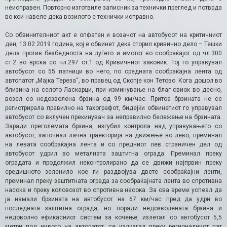
неисправен. Повторно изготвиле записник за технички преглед и потврда
во кои навеле дека возилото е технички исправно.
Со обвинителниот акт е опфатен и возачот на автобусот на критичниот
ден, 13.02.2019 година, кој е обвинет дека сторил кривично дело – Тешки
дела против безбедноста на луѓето и имотот во сообраќајот од чл.300
ст.2 во врска со чл.297 ст.1 од Кривичниот законик. Тој го управувал
автобусот со 55 патници во него, по средната сообраќајна лента од
автопатот „Мајка Тереза“, во правец од Скопје кон Тетово. Кога дошол во
близина на селото Ласкарци, при изминување на благ свиок во десно,
возел со недозволена брзина од 99 км/час. Притоа брзината не се
регистрирала правилно на тахографот, бидејќи обвинетиот го управувал
автобусот со вклучен прекинувач за неправилно бележење на брзината.
Заради преголемата брзина, изгубил контрола над управувањето со
автобусот, започнал лачна траекторија на движење во лево, преминал
на левата сообраќајна лента и со предниот лев страничен дел од
автобусот удрил во металната заштитна ограда. Преминал преку
оградата и продолжил неконтролирано да се движи најпрвин преку
средишното зеленило кое ги раздвојува двете сообраќајни ленти,
преминал преку заштитната ограда за сообраќајната лента во спротивна
насока и преку коловозот во спротивна насока. За ова време успеал да
ја намали брзината на автобусот на 67 км/час пред да удри во
последната заштитна ограда, но поради недозволената брзина и
недоволно ефикасниот систем за кочење, излетал со автобусот 5,5
метри под нивото на автопатот, се излизгал преку регионалниот пат