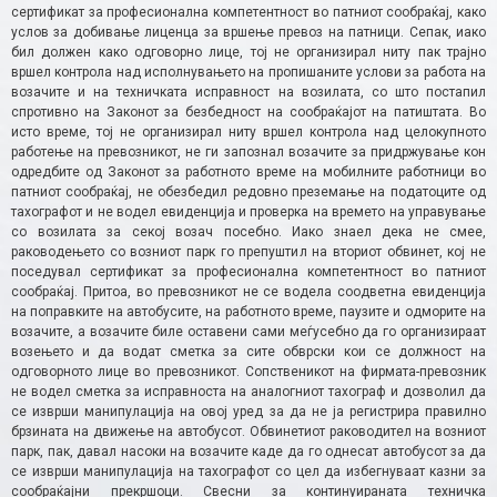
сертификат за професионална компетентност во патниот сообраќај, како
услов за добивање лиценца за вршење превоз на патници. Сепак, иако
бил должен како одговорно лице, тој не организирал ниту пак трајно
вршел контрола над исполнувањето на пропишаните услови за работа на
возачите и на техничката исправност на возилата, со што постапил
спротивно на Законот за безбедност на сообраќајот на патиштата. Во
исто време, тој не организирал ниту вршел контрола над целокупното
работење на превозникот, не ги запознал возачите за придржување кон
одредбите од Законот за работното време на мобилните работници во
патниот сообраќај, не обезбедил редовно преземање на податоците од
тахографот и не водел евиденција и проверка на времето на управување
со возилата за секој возач посебно. Иако знаел дека не смее,
раководењето со возниот парк го препуштил на вториот обвинет, кој не
поседувал сертификат за професионална компетентност во патниот
сообраќај. Притоа, во превозникот не се водела соодветна евиденција
на поправките на автобусите, на работното време, паузите и одморите на
возачите, а возачите биле оставени сами меѓусебно да го организираат
возењето и да водат сметка за сите обврски кои се должност на
одговорното лице во превозникот. Сопственикот на фирмата-превозник
не водел сметка за исправноста на аналогниот тахограф и дозволил да
се изврши манипулација на овој уред за да не ја регистрира правилно
брзината на движење на автобусот. Обвинетиот раководител на возниот
парк, пак, давал насоки на возачите каде да го однесат автобусот за да
се изврши манипулација на тахографот со цел да избегнуваат казни за
сообраќајни прекршоци. Свесни за континуираната техничка