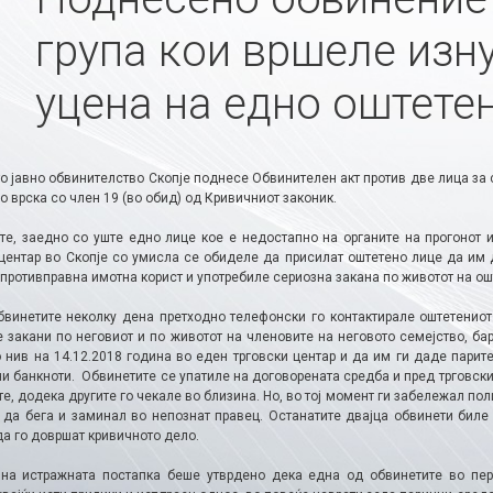
група кои вршеле изн
уцена на едно оштете
о јавно обвинителство Скопје поднесе Обвинителен акт против две лица за 
во врска со член 19 (во обид) од Кривичниот законик.
те, заедно со уште едно лице кое е недостапно на органите на прогонот и
 центар во Скопје со умисла се обиделе да присилат оштетено лице да им д
противправна имотна корист и употребиле сериозна закана по животот на ош
бвинетите неколку дена претходно телефонски го контактирале оштетениот
е закани по неговиот и по животот на членовите на неговото семејство, ба
о нив на 14.12.2018 година во еден трговски центар и да им ги даде парит
и банкноти. Обвинетите се упатиле на договорената средба и пред трговски
е, додека другите го чекале во близина. Но, во тој момент ги забележал п
 да бега и заминал во непознат правец. Останатите двајца обвинети биле 
да го довршат кривичното дело.
 на истражната постапка беше утврдено дека една од обвинетите во пер