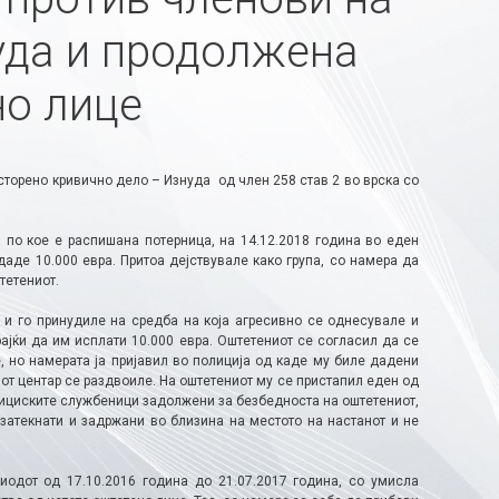
уда и продолжена
но лице
сторено кривично дело – Изнуда од член 258 став 2 во врска со
 по кое е распишана потерница, на 14.12.2018 година во еден
аде 10.000 евра. Притоа дејствувале како група, со намера да
тетениот.
 и го принудиле на средба на која агресивно се однесувале и
рајќи да им исплати 10.000 евра. Оштетениот се согласил да се
е, но намерата ја пријавил во полиција од каде му биле дадени
от центар се раздвоиле. На оштетениот му се пристапил еден од
олициските службеници задолжени за безбедноста на оштетениот,
затекнати и задржани во близина на местото на настанот и не
иодот од 17.10.2016 година до 21.07.2017 година, со умисла