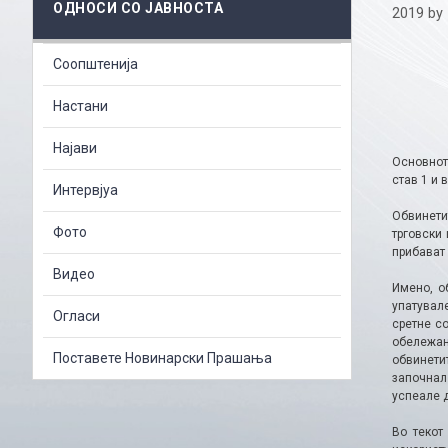
ОДНОСИ СО ЈАВНОСТА
2019
by
Соопштенија
Настани
Најави
Основнот
став 1 и 
Интервјуа
Обвинети
Фото
трговски
прибават 
Видео
Имено, о
упатувал
Огласи
сретне с
обележан
Поставете Новинарски Прашања
обвинетит
започнал
успеале 
Во текот