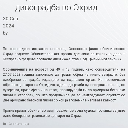
дивоградба во Охрид
30 Сеп
2024
by
По спроведена истражна постапка, Основното јавно обвинителство
Охрид поднесе Обвинителен акт против две лица за кривично дело –
Бесправно градење согласно член 244-а став 1 од Кривичниот законик.
Осомничените на возраст од 49 и 48 години, како соизвршители, на
27.07.2023 година започнале да градат објект на нивно земјиште, без
одобрение за градба издадено од надлежен орган. На постоечкиот
објект во центарот на Охрид изградиле доградби од северната страна, во
сутеренот, приземјето и на катот, проширувајќи ги со армирани бетонски
плочи и столбови, по што продолжиле да го надградуваат објектот со
две армирано бетонски плочи со кои ја зголемиле неговата катност.
Против првиот обвинет во овој предмет се води судска постапка за уште
едно бесправно градење во центарот на Охрид.
Categories
Соопштенија