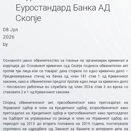
Еуростандард Банка АД
Скопје
08 Јул
2026
by
Основното јавно обвинителство за гонење на организиран криминал и
корупција до Основниот кривичен суд Скопје поднесе обвинителен акт
против три лица кои се товарат дека сториле по едно кривично дело –
Предизвикување стечај на банка од член 181 став 1 од Кривичниот
законик, како и обвинителен предлог против едно лице за кривично дело
– Несовесно работење во службата од член 353-в став 3 во врска со
ставовите 2 и 1 од Кривичниот законик.
Според обвинителниот акт, првообвинетиот како претседател на
Управниот одбор и член на Кредитниот одбор, второобвинетиот како
претседател на Кредитниот одбор и третообвинетиот како претседател
на Одборот за управување со ризици и член на Управниот одбор, во
периодот од 2013 до втората половина на 2019 година, постапувале
спротивно на одредбите од Законот за банките и интерните акти на