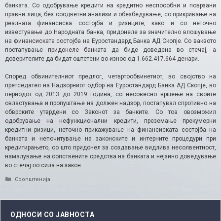
банката. Со одобрување кредити на кредитно неспособни и поврзани
правни лица, без соодветни анализи и обезбедување, со прикривање на
реалната финансиска состојба и ризиците, како и со неточно
известување до Народната банка, придонеле за значително влошување
на финансиската состојба на Еуростандард Банка АД Скопје. Со ваквото
постапување придонеле банката да биде доведена во стечај, а
доверителите да бидат оштетени во износ од 1.662.417.664 денари.
Според обвинителниот предлог, четвртообвинетиот, во својство на
претседател на Надзорниот одбор на Еуростандард Банка АД Скопје, во
периодот од 2013 до 2019 година, со несовесно вршење на своите
овластувања и пропуштање на должен надзор, постапувал спротивно на
обврските утврдени со Законот за банките. Со тоа овозможил
одобрување на нефункционални кредити, преземање прекумерни
кредитни ризици, неточно прикажување на финансиската состојба на
банката и непочитување на законските и интерните процедури при
кредитирањето, со што придонел за создавање видлива несолвентност,
намалување на сопствените средства на банката и нејзино доведување
во стечај по сила на закон.
Categories
Соопштенија
ОДНОСИ СО ЈАВНОСТА