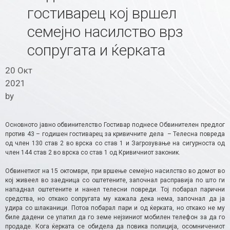
гостиварец кој вршел
семејно насилство врз
сопругата и ќерката
20 Окт
2021
by
Основното јавно обвинителство Гостивар поднесе Обвинителен предлог
против 43 – годишен гостиварец за кривичните дела – Телесна повреда
од член 130 став 2 во врска со став 1 и Загрозување на сигурноста од
член 144 став 2 во врска со став 1 од Кривичниот законик.
Обвинетиот на 15 октомври, при вршење семејно насилство во домот во
кој живеел во заедница со оштетените, започнал расправија по што ги
нападнал оштетените и нанел телесни повреди. Тој побарал парични
средства, но откако сопругата му кажала дека нема, започнал да ја
удира со шлаканици. Потоа побарал пари и од ќерката, но откако не му
биле дадени се упатил да го земе нејзиниот мобилен телефон за да го
продаде. Кога ќерката се обидела да повика полиција, осомничениот