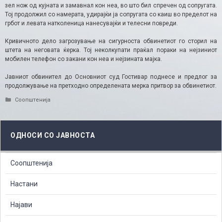
зел нож од кујната и замавнал кон неа, во што бил спречен од сопругата.
Тој продолжил со намерата, удирајќи ја сопругата со каиш во пределот на
грбот и левата натколеница нанесувајќи и телесни повреди.
Кривичното дело загрозување на сигурноста обвинетиот го сторил на
штета на неговата ќерка. Тој неколкупати праќал пораки на нејзиниот
мобилен телефон со закани кон неа и нејзината мајка.
Јавниот обвинител до Основниот суд Гостивар поднесе и предлог за
продолжување на претходно определената мерка притвор за обвинетиот.
Categories
Соопштенија
ОДНОСИ СО ЈАВНОСТА
Соопштенија
Настани
Најави