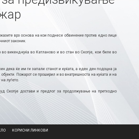
ожар
доказите врз основа на кои поднесе обвинение против едно лице
чниот законик.
о викенд-куќа во Катланово и во стан во Скопје, кои биле во
ин дека ќе им ги запали станот и куќата, а еден ден подоцна ја
 објекти. Пожарот се проширил и во внатрешноста на куќата и на
 на луѓето.
суд Скопје достави и предлог за продолжување на претходно
ЕЛО
КОРИСНИ ЛИНКОВИ