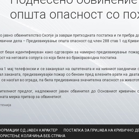
општа опасност со п
о јавно обвинителство Скопје ја заврши претходната постапка и ги прибра 
ривични дела – Предизвикување општа опасност од член 288 став 1 од Криви
от беше идентификуван како одговорен за намерно предизвикување пожар в
ст на неговата сопруга со која биле во бракоразводна постапка.
на 1 мај телефонски и се заканувал на оштетената и на нивниот заеднички с
л заканата, предизвикувајќи пожар со бензин пред влезните врати на двата
ј се наоѓал во зграда, па била предизвикана значителна опасност за животот
ителниот предлог, надлежниот јавен обвинител до Основниот кривичен 
ната мерка притвор за обвинетиот.
ries
тенија
ФОРМАЦИИ ОД ЈАВЕН КАРАКТЕР
ПОСТАПКА ЗА ПРИЈАВА НА КРИВИЧНО Д
КОРИСТЕЊЕ КОЛАЧИЊА ВЕБ СТРАНА