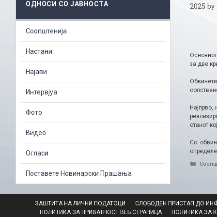
ОДНОСИ СО ЈАВНОСТА
2025
by
Соопштенија
Настани
Основнот
за две к
Најави
Обвинети
сопствено
Интервјуа
Најпрво, 
Фото
реализира
станот ко
Видео
Со обвин
определе
Огласи
Catego
Соопш
Поставете Новинарски Прашања
ЗАШТИТА НА ЛИЧНИ ПОДАТОЦИ
СЛОБОДЕН ПРИСТАП ДО ИН
ПОЛИТИКА ЗА ПРИВАТНОСТ ВЕБ СТРАНИЦА
ПОЛИТИКА ЗА 