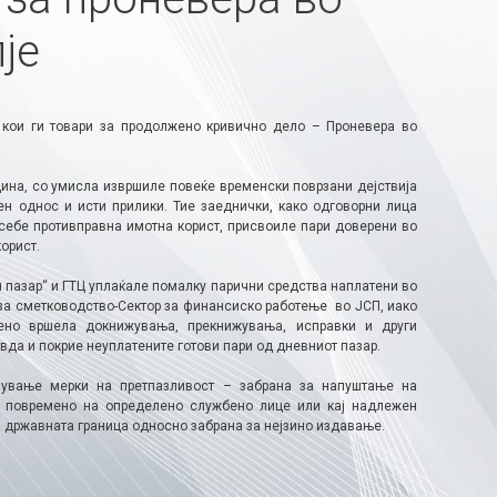
је
 кои ги товари за продолжено кривично дело – Проневера во
дина, со умисла извршиле повеќе временски поврзани дејствија
ен однос и исти прилики. Тие заеднички, како одговорни лица
 себе противправна имотна корист, присвоиле пари доверени во
орист.
 пазар“ и ГТЦ уплаќале помалку парични средства наплатени во
за сметководство-Сектор за финансиско работење во ЈСП, иако
ено вршела докнижувања, прекнижувања, исправки и други
вда и покрие неуплатените готови пари од дневниот пазар.
лување мерки на претпазливост – забрана за напуштање на
ат повремено на определено службено лице или кај надлежен
 државната граница односно забрана за нејзино издавање.