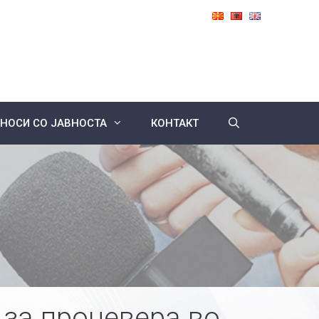
НОСИ СО ЈАВНОСТА
КОНТАКТ
за проневера во