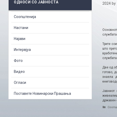
ОДНОСИ СО ЈАВНОСТА
2024
by
Соопштенија
Настани
Основнот
службата 
Најави
Трите со
што прет
Интервјуа
вработен
службата 
Фото
Две од о
Видео
готово, 
знаела д
книговодс
Огласи
Јавниот 
Поставете Новинарски Прашања
живеалиш
државен 
Catego
Соопш