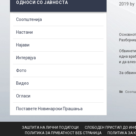
ОДНОСИ СО ЈАВНОСТА
2019
by
Соопштенија
Настани
Основнот
Разбојниш
Најави
Обвинетио
една враб
Интервјуа
и да влез
Фото
За обвине
Видео
Catego
Соопш
Огласи
Поставете Новинарски Прашања
ЗАШТИТА НА ЛИЧНИ ПОДАТОЦИ
СЛОБОДЕН ПРИСТАП ДО ИН
ПОЛИТИКА ЗА ПРИВАТНОСТ ВЕБ СТРАНИЦА
ПОЛИТИКА ЗА 