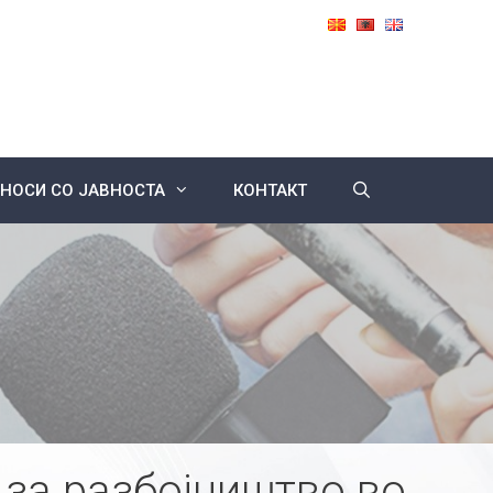
НОСИ СО ЈАВНОСТА
КОНТАКТ
за разбојништво во