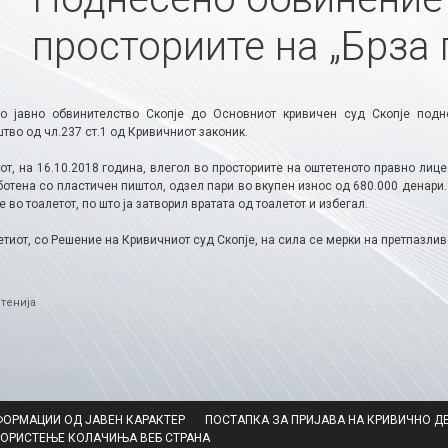
просториите на „Брза 
о јавно обвинителство Скопје до Основниот кривичен суд Скопје под
тво од чл.237 ст.1 од Кривичниот законик.
т, на 16.10.2018 година, влегол во просториите на оштетеното правно лице
отена со пластичен пиштол, одзел пари во вкупен износ од 680.000 денари.
е во тоалетот, по што ја затворил вратата од тоалетот и избегал.
тиот, со Решение на Кривичниот суд Скопје, на сила се мерки на претпазлив
ries
тенија
ФОРМАЦИИ ОД ЈАВЕН КАРАКТЕР
ПОСТАПКА ЗА ПРИЈАВА НА КРИВИЧНО Д
КОРИСТЕЊЕ КОЛАЧИЊА ВЕБ СТРАНА