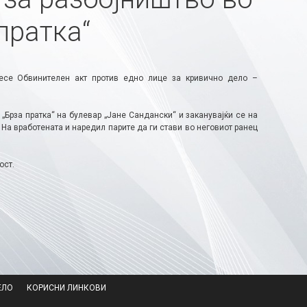
пратка“
несе Обвинителен акт против едно лице за кривично дело –
 „Брза пратка“ на булевар „Јане Сандански“ и заканувајќи се на
 На вработената и наредил парите да ги стави во неговиот ранец
ост.
ЕЛО
КОРИСНИ ЛИНКОВИ