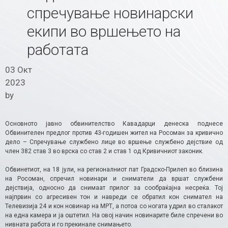
спречување новинарски
екипи во вршењето на
работата
03 Окт
2023
by
Основното јавно обвинителство Кавадарци денеска поднесе
Обвинителен предлог против 43-годишен жител на Росоман за кривично
дело – Спречување службено лице во вршење службено дејствие од
член 382 став 3 во врска со став 2 и став 1 од Кривичниот законик.
Обвинетиот, на 18 јули, на регионалниот пат Градско-Прилеп во близина
на Росоман, спречил новинари и сниматели да вршат службени
дејствија, односно да снимаат прилог за сообраќајна несреќа. Тој
најпрвин со агресивен тон и навреди се обратил кон снимател на
Телевизија 24 и кон новинар на МРТ, а потоа со ногата удрил во сталакот
на една камера и ја оштетил. На овој начин новинарите биле спречени во
нивната работа и го прекинале снимањето.