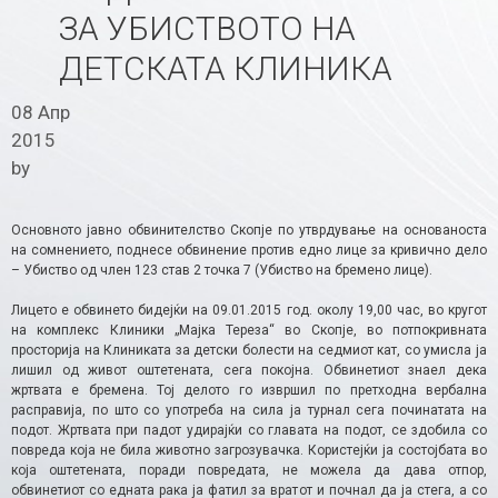
ЗА УБИСТВОТО НА
ДЕТСКАТА КЛИНИКА
08 Апр
2015
by
Основното јавно обвинителство Скопје по утврдување на основаноста
на сомнението, поднесе обвинение против едно лице за кривично дело
– Убиство од член 123 став 2 точка 7 (Убиство на бремено лице).
Лицето е обвинето бидејќи на 09.01.2015 год. околу 19,00 час, во кругот
на комплекс Клиники „Мајка Тереза“ во Скопје, во потпокривната
просторија на Клиниката за детски болести на седмиот кат, со умисла ја
лишил од живот оштетената, сега покојна. Обвинетиот знаел дека
жртвата е бремена. Тој делото го извршил по претходна вербална
расправија, по што со употреба на сила ја турнал сега починатата на
подот. Жртвата при падот удирајќи со главата на подот, се здобила со
повреда која не била животно загрозувачка. Користејќи ја состојбата во
која оштетената, поради повредата, не можела да дава отпор,
обвинетиот со едната рака ја фатил за вратот и почнал да ја стега, а со