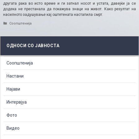
другата рака во исто време и ги затнал носот и устата, давејќи ја се
додека не престанала да покажува знаци на живот. Како резултат на
насилното задушување кај оштетената настапила смрт.
Categories
Соопштенија
ОДНОСИ СО ЈАВНОСТА
Соопштенија
Настани
Најави
Интервјуа
Фото
Видео