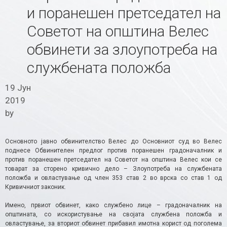
и поранешен претседател на
Советот на општина Велес
обвинети за злоупотреба на
службената положба
19 Јун
2019
by
Основното јавно обвинителство Велес до Основниот суд во Велес
поднесе Обвинителен предлог против поранешен градоначалник и
против поранешен претседател на Советот на општина Велес кои се
товарат за сторено кривично дело – Злоупотреба на службената
положба и овластување од член 353 став 2 во врска со став 1 од
Кривичниот законик.
Имено, првиот обвинет, како службено лице – градоначалник на
општината, со искористување на својата службена положба и
овластување, за вториот обвинет прибавил имотна корист од поголема