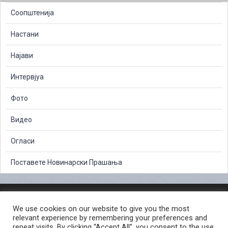
Соопштенија
Настани
Најави
Интервјуа
Фото
Видео
Огласи
Поставете Новинарски Прашања
ЗАШТИТА НА ЛИЧНИ ПОДАТОЦИ
We use cookies on our website to give you the most
СЛОБОДЕН ПРИСТАП ДО ИНФОРМАЦИИ ОД ЈАВЕН КАРАКТЕР
relevant experience by remembering your preferences and
ПОСТАПКА ЗА ПРИЈАВА НА КРИВИЧНО ДЕЛО
КОРИСНИ ЛИНКОВИ
repeat visits. By clicking “Accept All”, you consent to the use