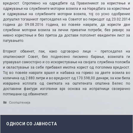
вредност. Спротивно на одредбите од Правилникот за користење и
одржување на службените моторни возила и на Наредбата за користење
и одржување на службените моторни возила, тој со усно одобрение
допуштил тогашниот претседател на Советот во периодот од 23.02.2014
година до 09.08.2016 година, во повеќе наврати, да користи две
службени моторни возила за лични приватни потреби, без реверс за
нивно користење и без притоа да достави пополнет евидентен лист за
патувањето.
Вториот обвинет, пак, како одговорно лице – претседател на
општинскиот Совет, без поднесено писмено барање, возилата ги
управувал самостојно и со искористување на својата службена положба
и овластување за себе прибавил имотна корист од поголема вредност.
Тој во повеќе наврати вршел и набавка на гориво за двете возила во
количина од 2.880 литри и во вредност од 170.598,00 денари, за кои била
извршена исплата од сметката на оштетената општина Велес по
доставени фактури изготвени врз основа на испратници своерачно
потпишани од обвинетиот.
Categories
Соопштенија
ОДНОСИ СО ЈАВНОСТА