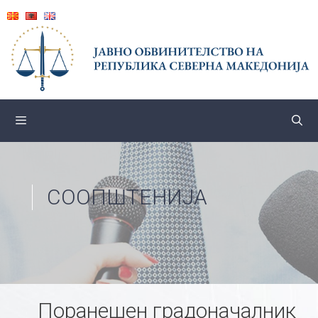
Skip
to
content
СООПШТЕНИЈА
Поранешен градоначалник